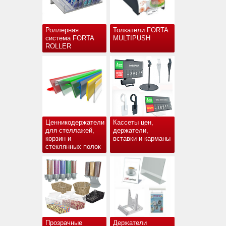
Роллерная
Толкатели FORTA
система FORTA
MULTIPUSH
ROLLER
Ценникодержатели
Кассеты цен,
для стеллажей,
держатели,
корзин и
вставки и карманы
стеклянных полок
Прозрачные
Держатели