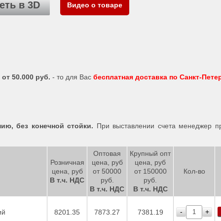
еть в 3D
Видео о товаре
 от 50.000 руб.
- то для Вас
бесплатная доставка по Санкт-Пете
ю, без конечной стойки.
При выставлении счета менеджер пр
Оптовая
Крупный опт
Розничная
цена, руб
цена, руб
цена, руб
от 50000
от 150000
Кол-во
В т.ч. НДС
руб.
руб.
В т.ч. НДС
В т.ч. НДС
-
+
ий
8201.35
7873.27
7381.19