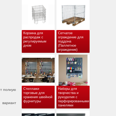
Корзина для
Сетчатое
распродаж с
ограждение для
регулируемым
поддона
дном
(Паллетное
ограждение)
Стеллажи
Наборы для
ет полную
торговые для
творчества и
хранения швейной
рукоделия с
фурнитуры
перфорированными
 вариант
панелями