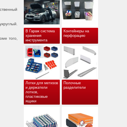
ественный
укруглый.
В Гараж система
Контейнеры на
хранения
перфорацию
оме того,
инструмента
Лотки для метизов
Полочные
и держатели
разделители
лотков,
пластиковые
ящики