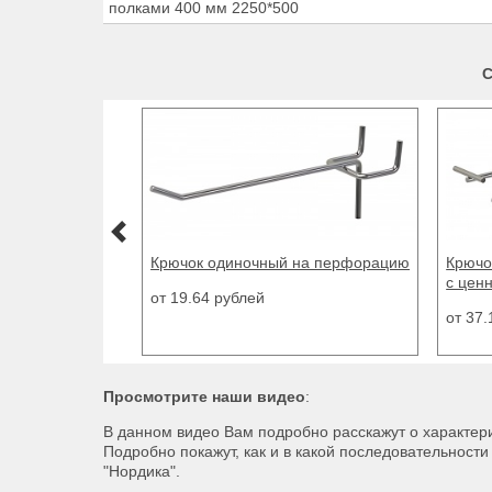
полками 400 мм 2250*500
С
Крючок на перфорацию одиночный
Крючо
с ценникодержателем
ценни
перф
от 37.18 рублей
от 49.
Просмотрите наши видео
:
В данном видео Вам подробно расскажут о характери
Подробно покажут, как и в какой последовательност
"Нордика".