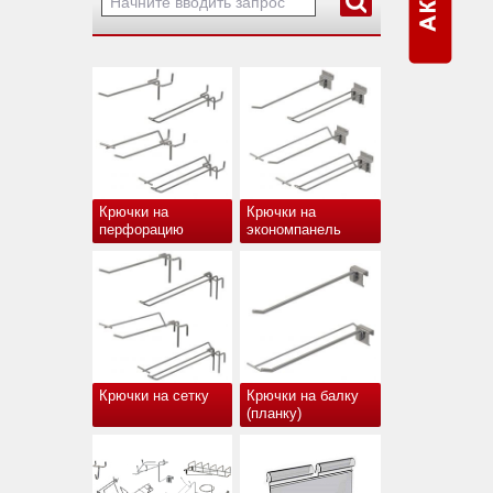
Крючки на
Крючки на
перфорацию
экономпанель
Крючки на сетку
Крючки на балку
(планку)