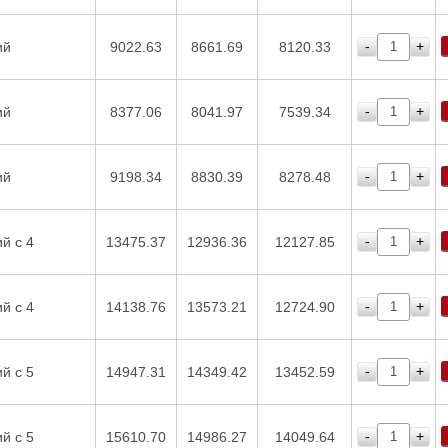
-
+
ий
9022.63
8661.69
8120.33
-
+
ий
8377.06
8041.97
7539.34
-
+
ий
9198.34
8830.39
8278.48
-
+
й с 4
13475.37
12936.36
12127.85
-
+
й с 4
14138.76
13573.21
12724.90
-
+
й с 5
14947.31
14349.42
13452.59
-
+
й с 5
15610.70
14986.27
14049.64