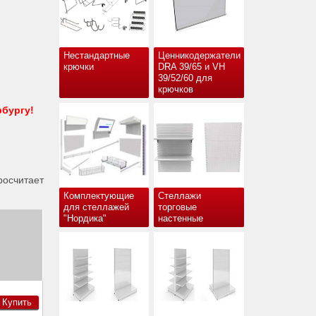
Нестандартные
Ценникодержатели
крючки
DRA 39/65 и VH
39/52/60 для
крючков
рбургу!
осчитает
Комплектующие
Стеллажи
для стеллажей
торговые
"Нордика"
настенные
Купить