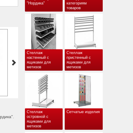
"Нордика"
категориям
товаров
Стеллаж
Стеллаж
настенный с
пристенный с
ящиками для
ящиками для
метизов
метизов
Стеллаж
Сетчатые изделия
рдика".
островной с
ящиками для
метизов