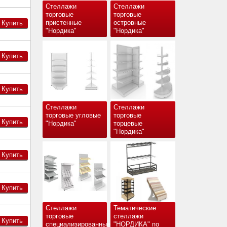
Стеллажи
Стеллажи
торговые
торговые
пристенные
островные
Купить
"Нордика"
"Нордика"
Купить
Купить
Стеллажи
Стеллажи
торговые угловые
торговые
Купить
"Нордика"
торцевые
"Нордика"
Купить
Купить
Стеллажи
Тематические
торговые
стеллажи
Купить
специализированные
"НОРДИКА" по