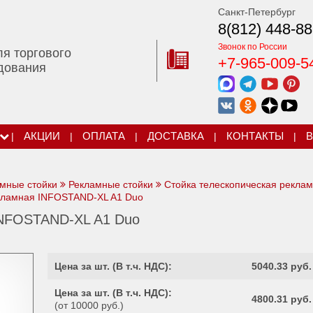
Санкт-Петербург
8(812) 448-88
Звонок по России
ля торгового
+7-965-009-5
дования
|
АКЦИИ
|
ОПЛАТА
|
ДОСТАВКА
|
КОНТАКТЫ
|
В
мные стойки
Рекламные стойки
Стойка телескопическая рекла
кламная INFOSTAND-XL A1 Duo
INFOSTAND-XL A1 Duo
Цена за шт. (
В т.ч. НДС
):
5040.33 руб.
Цена за шт. (
В т.ч. НДС
):
4800.31 руб.
(от 10000 руб.)