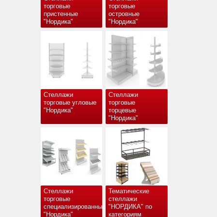
торговые
торговые
пристенные
островные
"Нордика"
"Нордика"
Стеллажи
Стеллажи
торговые угловые
торговые
"Нордика"
торцевые
"Нордика"
Стеллажи
Тематические
торговые
стеллажи
специализированные
"НОРДИКА" по
"Нордика"
категориям