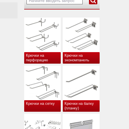
Крючки на
Крючки на
перфорацию
экономпанель
Крючки на сетку
Крючки на балку
(планку)