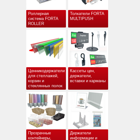
Роллерная
Толкатели FORTA
система FORTA
MULTIPUSH
ROLLER
Ценникодержатели
Кассеты цен,
для стеллажей,
держатели,
корзин и
вставки и карманы
стеклянных полок
Прозрачные
Держатели
контейнеры,
информации и