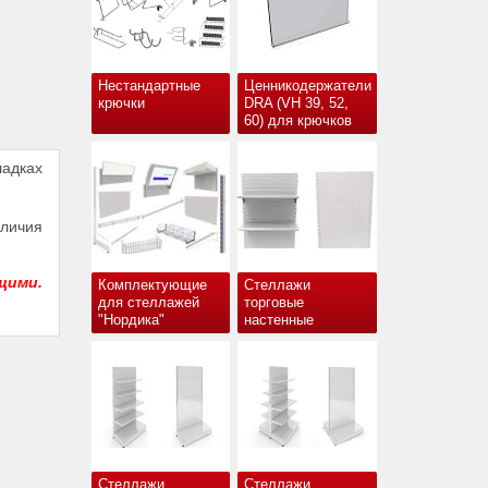
Нестандартные
Ценникодержатели
крючки
DRA (VH 39, 52,
60) для крючков
ладках
аличия
щими.
Комплектующие
Стеллажи
для стеллажей
торговые
"Нордика"
настенные
Стеллажи
Стеллажи