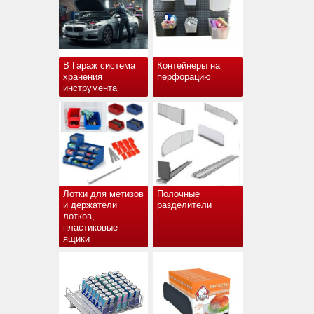
В Гараж система
Контейнеры на
хранения
перфорацию
инструмента
Лотки для метизов
Полочные
и держатели
разделители
лотков,
пластиковые
ящики