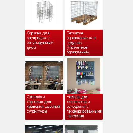
Корзина для
Сетчатое
распродаж с
ограждение для
регулируемым
поддона
дном
(Паллетное
ограждение)
Стеллажи
Наборы для
торговые для
творчества и
хранения швейной
рукоделия с
фурнитуры
перфорированными
панелями