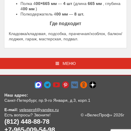
Полка 4
00×665 мм
—
4 шт
(длина
665 мм
, глубина
4
00 мм
)
Полкодержатель 4
00 мм
—
8 шт.
Где подходит
Кладовка/кладовая, подсобка, прачечная/хозблок, балкон/
лоджия, гараж, мастерская, подвал.
МЕНЮ
Наш адрес:
Санкт-Петербург, пр.9-го Января, д.3, корп.1
E-mail:
velesprof@yandex.ru
Есть вопросы? Звоните!
© «ВелесПроф» 2026г
(812) 448-88-78
+7-965-009-54-98