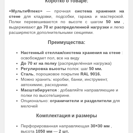
Коротко о товаре:
«МультиФлекс»
— прочная
система хранения на
стене
для кладовки, подсобки, гаража и мастерской.
Полки перевешиваются по высоте с шагом
50 мм
,
выдерживают
до 70 кг распределенной нагрузки
и легко
расширяются дополнительными секциями.
Преимущества:
Настенный стеллаж/система хранения на стене
:
освобождает пол, все на виду
До 70 кг на полку
(распределённая нагрузка)
Регулировка высоты
полок: шаг
50 мм.
Сталь
, порошковое покрытие
RAL 9016.
Можно хранить: коробки, банки, инструмент,
автохимию, расходники.
Масштабируется
: добавляйте направляющие и
полки по высоте/ширине.
Опционально:
ограничители и разделители
для
мелочей
Комплектация и размеры
Перфорированная направляющая
30×30 мм
,
высота
1050 мм
—
2 шт.