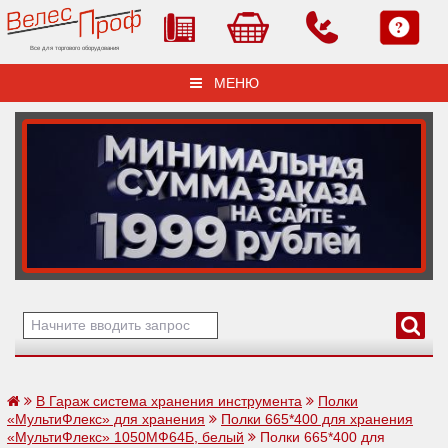
Все для торгового оборудования
МЕНЮ
В Гараж система хранения инструмента
Полки
«МультиФлекс» для хранения
Полки 665*400 для хранения
«МультиФлекс» 1050МФ64Б, белый
Полки 665*400 для