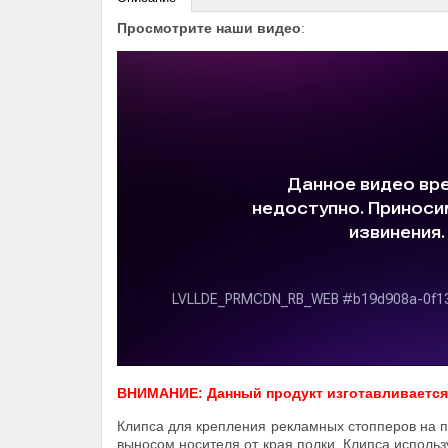
Просмотрите наши видео
:
ВНИМАНИЕ: Данный продукт изготавливается п
Клипса для крепления рекламных стопперов на 
выносом носителя от края полки. Клипса исполь