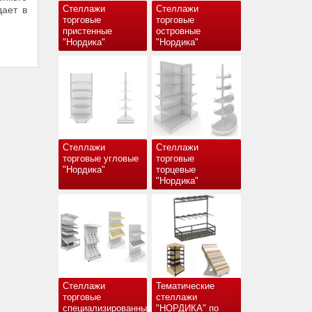
Стеллажи
Стеллажи
дает в
торговые
торговые
пристенные
островные
"Нордика"
"Нордика"
Стеллажи
Стеллажи
торговые угловые
торговые
"Нордика"
торцевые
"Нордика"
Стеллажи
Тематические
торговые
стеллажи
специализированные
"НОРДИКА" по