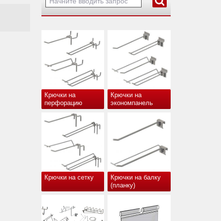
Крючки на
Крючки на
перфорацию
экономпанель
Крючки на сетку
Крючки на балку
(планку)