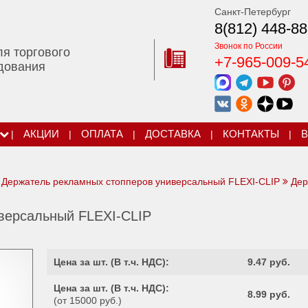
Санкт-Петербург
8(812) 448-88
Звонок по России
ля торгового
+7-965-009-5
дования
|
АКЦИИ
|
ОПЛАТА
|
ДОСТАВКА
|
КОНТАКТЫ
|
В
Держатель рекламных стопперов универсальный FLEXI-CLIP
Дер
версальный FLEXI-CLIP
Цена за шт. (
В т.ч. НДС
):
9.47 руб.
Цена за шт. (
В т.ч. НДС
):
8.99 руб.
(от 15000 руб.)