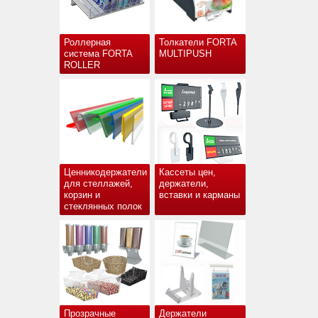
Роллерная
Толкатели FORTA
система FORTA
MULTIPUSH
ROLLER
Ценникодержатели
Кассеты цен,
для стеллажей,
держатели,
корзин и
вставки и карманы
стеклянных полок
Прозрачные
Держатели