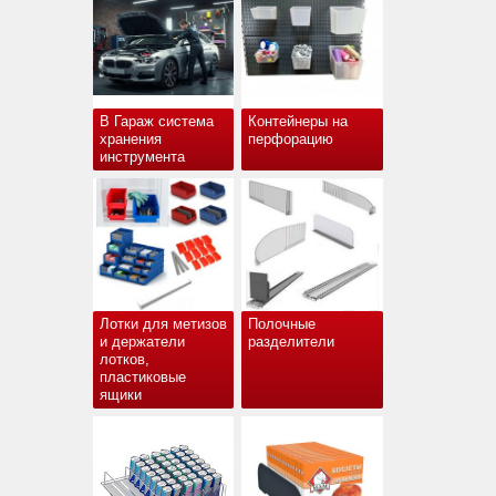
В Гараж система
Контейнеры на
хранения
перфорацию
инструмента
Лотки для метизов
Полочные
и держатели
разделители
лотков,
пластиковые
ящики