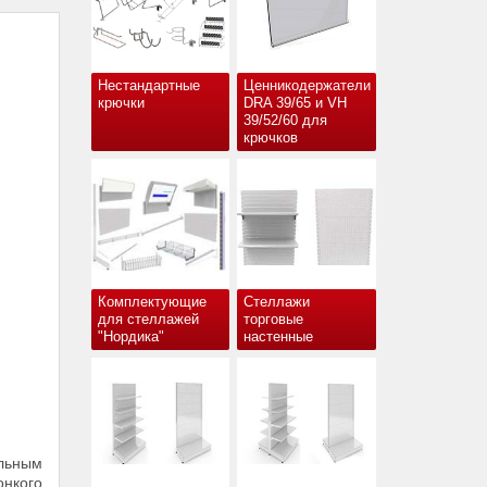
Нестандартные
Ценникодержатели
крючки
DRA 39/65 и VH
39/52/60 для
крючков
Комплектующие
Стеллажи
для стеллажей
торговые
"Нордика"
настенные
ельным
онкого