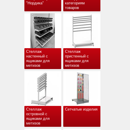
"Нордика"
категориям
товаров
Стеллаж
Стеллаж
настенный с
пристенный с
ящиками для
ящиками для
метизов
метизов
Стеллаж
Сетчатые изделия
островной с
ящиками для
метизов