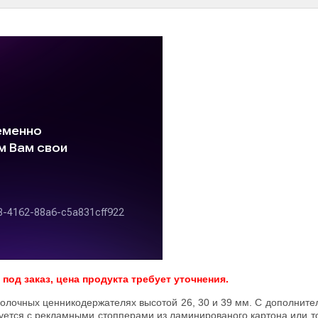
од заказ, цена продукта требует уточнения.
полочных ценникодержателях высотой 26, 30 и 39 мм. С дополнит
зуется с рекламными стопперами из ламинированого картона или т