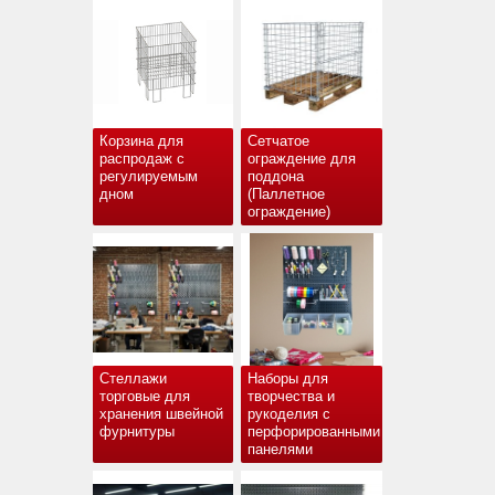
Корзина для
Сетчатое
распродаж с
ограждение для
регулируемым
поддона
дном
(Паллетное
ограждение)
Стеллажи
Наборы для
торговые для
творчества и
хранения швейной
рукоделия с
фурнитуры
перфорированными
панелями