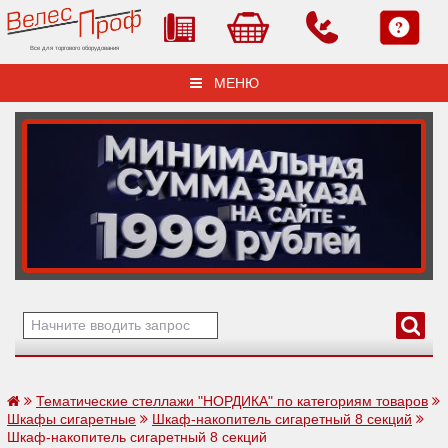
Все для торгового оборудования
МЕНЮ
Тематические стеллажи "НОРДИКА" по категориям товаров
Шкафы сигаретные
Шкаф-накопитель сигаретный 8 секций
Шкаф-накопитель сигаретный 8 секций