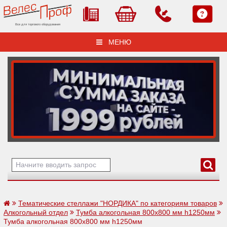
Все для торгового оборудования
МЕНЮ
Тематические стеллажи "НОРДИКА" по категориям товаров
Алкогольный отдел
Тумба алкогольная 800х800 мм h1250мм
Тумба алкогольная 800х800 мм h1250мм