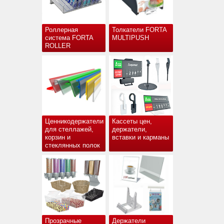
Роллерная
Толкатели FORTA
система FORTA
MULTIPUSH
ROLLER
Ценникодержатели
Кассеты цен,
для стеллажей,
держатели,
корзин и
вставки и карманы
стеклянных полок
Прозрачные
Держатели