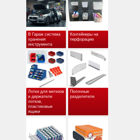
В Гараж система
Контейнеры на
хранения
перфорацию
инструмента
Лотки для метизов
Полочные
и держатели
разделители
лотков,
пластиковые
ящики