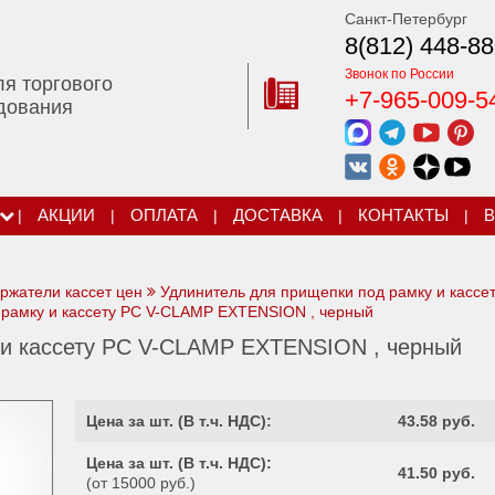
Санкт-Петербург
8(812) 448-88
Звонок по России
ля торгового
+7-965-009-5
дования
|
АКЦИИ
|
ОПЛАТА
|
ДОСТАВКА
|
КОНТАКТЫ
|
В
ржатели кассет цен
Удлинитель для прищепки под рамку и кассет
 рамку и кассету PC V-CLAMP EXTENSION , черный
 и кассету PC V-CLAMP EXTENSION , черный
Цена за шт. (
В т.ч. НДС
):
43.58 руб.
Цена за шт. (
В т.ч. НДС
):
41.50 руб.
(от 15000 руб.)