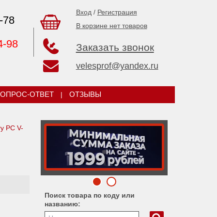
Вход
/
Регистрация
-78
В корзине нет товаров
4-98
Заказать звонок
velesprof@yandex.ru
ОПРОС-ОТВЕТ
|
ОТЗЫВЫ
у PC V-
Поиск товара по коду или
названию: