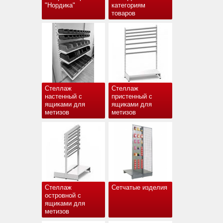
"Нордика"
категориям
товаров
Стеллаж
Стеллаж
настенный с
пристенный с
ящиками для
ящиками для
метизов
метизов
Стеллаж
Сетчатые изделия
островной с
ящиками для
метизов