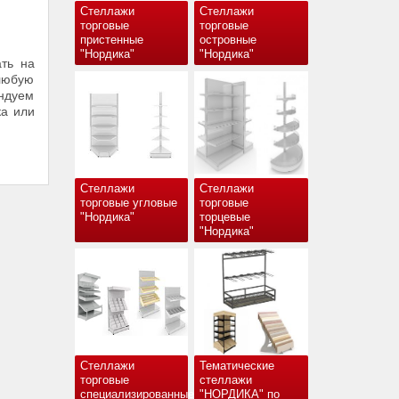
Стеллажи
Стеллажи
торговые
торговые
пристенные
островные
"Нордика"
"Нордика"
ть на
любую
ендуем
ка или
Стеллажи
Стеллажи
торговые угловые
торговые
"Нордика"
торцевые
"Нордика"
Стеллажи
Тематические
торговые
стеллажи
специализированные
"НОРДИКА" по