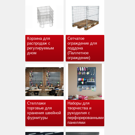
Корзина для
Сетчатое
распродаж с
ограждение для
регулируемым
поддона
дном
(Паллетное
ограждение)
Стеллажи
Наборы для
торговые для
творчества и
хранения швейной
рукоделия с
фурнитуры
перфорированными
панелями