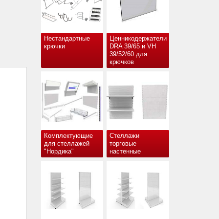
Нестандартные
Ценникодержатели
крючки
DRA 39/65 и VH
39/52/60 для
крючков
Комплектующие
Стеллажи
для стеллажей
торговые
"Нордика"
настенные