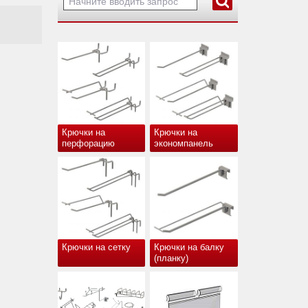
Крючки на
Крючки на
перфорацию
экономпанель
Крючки на сетку
Крючки на балку
(планку)