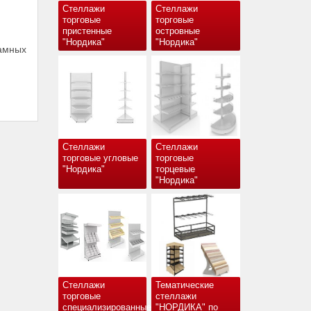
Стеллажи
Стеллажи
торговые
торговые
пристенные
островные
"Нордика"
"Нордика"
амных
Стеллажи
Стеллажи
торговые угловые
торговые
"Нордика"
торцевые
"Нордика"
Стеллажи
Тематические
торговые
стеллажи
специализированные
"НОРДИКА" по