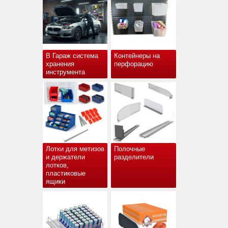
В Гараж система
Контейнеры на
хранения
перфорацию
инструмента
Лотки для метизов
Полочные
и держатели
разделители
лотков,
пластиковые
ящики