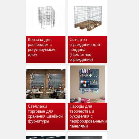
Корзина для
Сетчатое
распродаж с
ограждение для
регулируемым
поддона
дном
(Паллетное
ограждение)
Стеллажи
Наборы для
торговые для
творчества и
хранения швейной
рукоделия с
фурнитуры
перфорированными
панелями