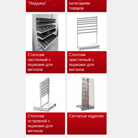
"Нордика"
категориям
товаров
Стеллаж
Стеллаж
настенный с
пристенный с
ящиками для
ящиками для
метизов
метизов
Стеллаж
Сетчатые изделия
островной с
ящиками для
метизов