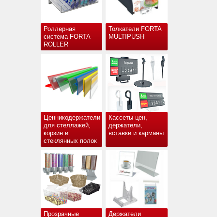
Роллерная
Толкатели FORTA
система FORTA
MULTIPUSH
ROLLER
Ценникодержатели
Кассеты цен,
для стеллажей,
держатели,
корзин и
вставки и карманы
стеклянных полок
Прозрачные
Держатели