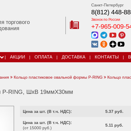
Санкт-Петербург
8(812) 448-88
Звонок по России
ля торгового
+7-965-009-5
дования
|
АКЦИИ
|
ОПЛАТА
|
ДОСТАВКА
|
КОНТАКТЫ
|
В
вания
Кольцо пластиковое овальной формы P-RING
Кольцо плас
ы P-RING, ШхВ 19ммХ30мм
Цена за шт. (
В т.ч. НДС
):
5.37 руб.
Цена за шт. (
В т.ч. НДС
):
5.11 руб.
(от 15000 руб.)