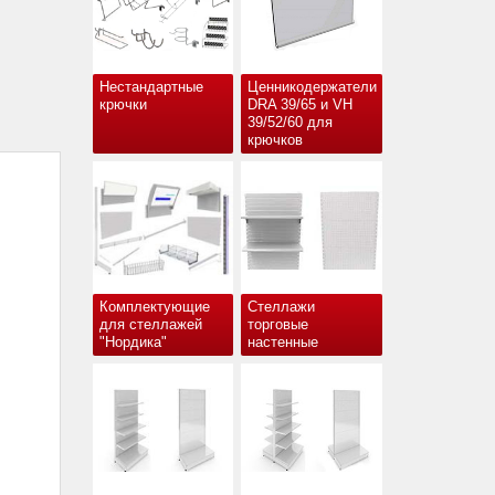
Нестандартные
Ценникодержатели
крючки
DRA 39/65 и VH
39/52/60 для
крючков
Комплектующие
Стеллажи
для стеллажей
торговые
"Нордика"
настенные