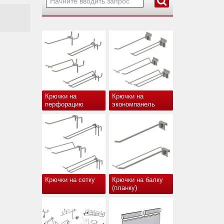
Крючки на
Крючки на
перфорацию
экономпанель
Крючки на сетку
Крючки на балку
(планку)