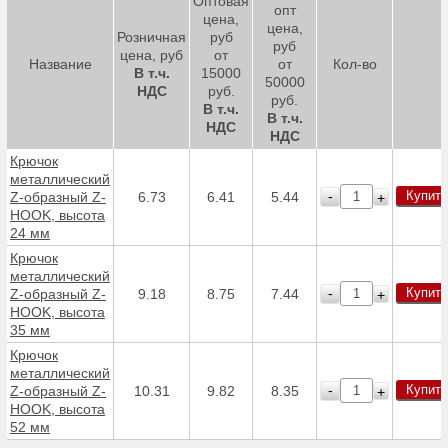
Оптовая
опт
цена,
цена,
Розничная
руб
руб
цена, руб
от
Название
от
Кол-во
В т.ч.
15000
50000
НДС
руб.
руб.
В т.ч.
В т.ч.
НДС
НДС
Крючок
металлический
Купить
-
Z-образный Z-
6.73
6.41
5.44
+
HOOK, высота
24 мм
Крючок
металлический
Купить
-
Z-образный Z-
9.18
8.75
7.44
+
HOOK, высота
35 мм
Крючок
металлический
Купить
-
Z-образный Z-
10.31
9.82
8.35
+
HOOK, высота
52 мм