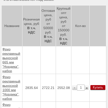
Крупный
Оптовая
опт
цена,
цена,
Розничная
руб
руб
цена, руб
от
Название
от
Кол-во
В т.ч.
50000
150000
НДС
руб.
руб.
В т.ч.
В т.ч.
НДС
НДС
Фриз
рекламный
выносной
665 мм
"Нордика",
набор
Фриз
рекламный
выносной
Купить
-
2835.64
2722.21
2552.08
+
1000 мм
"Нордика",
набор
Фриз