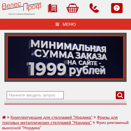
Все для торгового оборудования
МЕНЮ
Комплектующие для стеллажей "Нордика"
Фризы для
торговых металлических стеллажей "Нордика"
Фриз рекламный
выносной "Нордика"