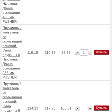
Ньютона.
Длина
основания
485 мм
PUSHER
Пружинный
толкатель
со
скользящей
основой.
Сила
Купить
-
116.18
110.37
98.75
+
пружины 6
Ньютона.
Длина
основания
285 мм
PUSHER
Пружинный
толкатель
со
скользящей
основой.
Сила
Купить
-
124.13
117.93
105.51
+
пружины 6