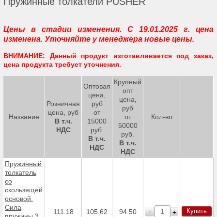
Пружинные толкатели PUSHER
Цены в стадии изменения. С 19.01.2025 г. цена
изменена. Уточняйте у менеджера новые цены.
ВНИМАНИЕ: Данный продукт изготавливается под заказ,
цена продукта требует уточнения.
Крупный
Оптовая
опт
цена,
цена,
Розничная
руб
руб
цена, руб
от
Название
от
Кол-во
В т.ч.
15000
50000
НДС
руб.
руб.
В т.ч.
В т.ч.
НДС
НДС
Пружинный
толкатель
со
скользящей
основой.
Сила
Купить
-
111.18
105.62
94.50
+
пружины 3