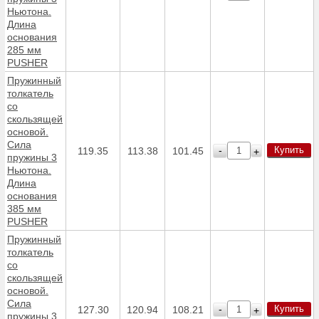
Ньютона.
Длина
основания
285 мм
PUSHER
Пружинный
толкатель
со
скользящей
основой.
Сила
Купить
-
119.35
113.38
101.45
+
пружины 3
Ньютона.
Длина
основания
385 мм
PUSHER
Пружинный
толкатель
со
скользящей
основой.
Сила
Купить
-
127.30
120.94
108.21
+
пружины 3