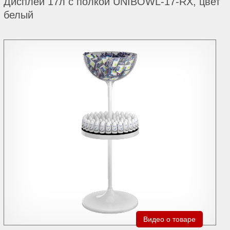
Дисплей 17л с полкой UNIBOWL-17-RX, цвет
белый
Видео о товаре