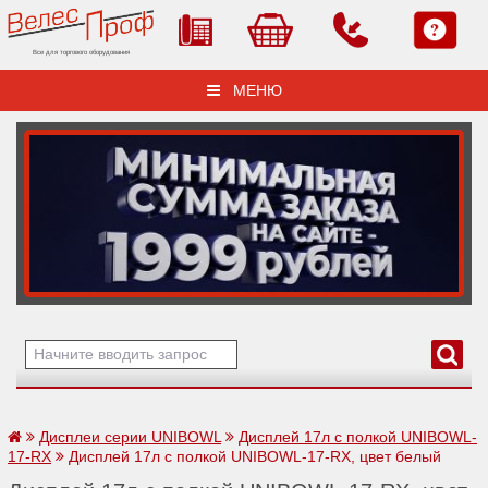
Все для торгового оборудования
МЕНЮ
Дисплеи серии UNIBOWL
Дисплей 17л с полкой UNIBOWL-
17-RX
Дисплей 17л с полкой UNIBOWL-17-RX, цвет белый