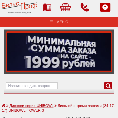
Все для торгового оборудования
МЕНЮ
Дисплеи серии UNIBOWL
Дисплей с тремя чашами (24-17-
17) UNIBOWL-TOWER-3