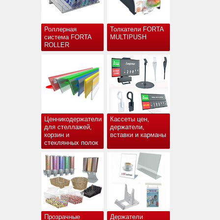
Роллерная
Толкатели FORTA
система FORTA
MULTIPUSH
ROLLER
Ценникодержатели
Кассеты цен,
для стеллажей,
держатели,
корзин и
вставки и карманы
стеклянных полок
Прозрачные
Держатели