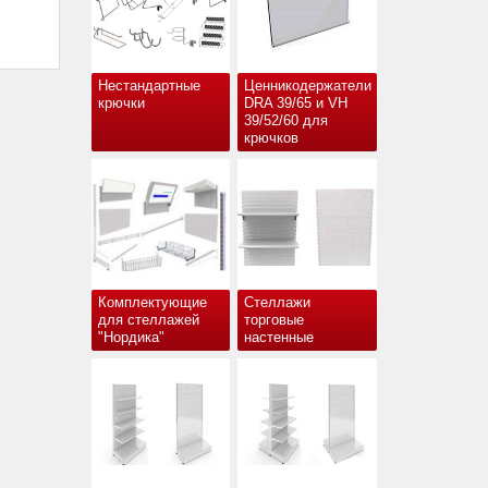
Нестандартные
Ценникодержатели
крючки
DRA 39/65 и VH
39/52/60 для
крючков
Комплектующие
Стеллажи
для стеллажей
торговые
"Нордика"
настенные