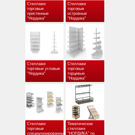
Стеллажи
Стеллажи
торговые
торговые
пристенные
островные
"Нордика"
"Нордика"
Стеллажи
Стеллажи
торговые угловые
торговые
"Нордика"
торцевые
"Нордика"
Стеллажи
Тематические
торговые
стеллажи
специализированные
"НОРДИКА" по