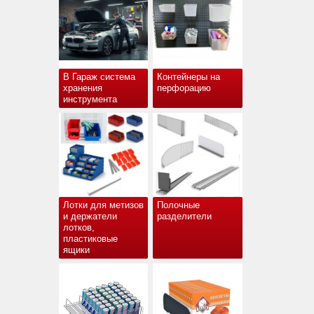
В Гараж система
Контейнеры на
хранения
перфорацию
инструмента
Лотки для метизов
Полочные
и держатели
разделители
лотков,
пластиковые
ящики