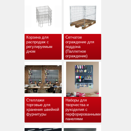
Корзина для
Сетчатое
распродаж с
ограждение для
регулируемым
поддона
дном
(Паллетное
ограждение)
Стеллажи
Наборы для
торговые для
творчества и
хранения швейной
рукоделия с
фурнитуры
перфорированными
панелями