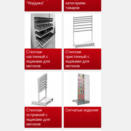
"Нордика"
категориям
товаров
Стеллаж
Стеллаж
настенный с
пристенный с
ящиками для
ящиками для
метизов
метизов
Стеллаж
Сетчатые изделия
островной с
ящиками для
метизов