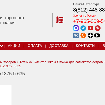
Санкт-Петербург
8(812) 448-88
Звонок по России
ля торгового
+7-965-009-5
дования
|
АКЦИИ
|
ОПЛАТА
|
ДОСТАВКА
|
КОНТАКТЫ
|
В
ям товаров
Техника. Электроника
Стойка для самокатов островн
00х1375 h 635
х1375 h 635