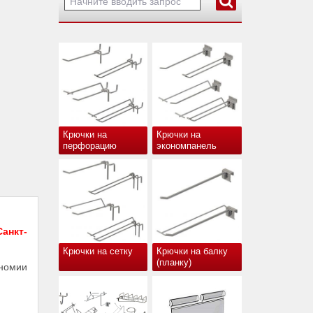
Крючки на
Крючки на
перфорацию
экономпанель
анкт-
Крючки на сетку
Крючки на балку
(планку)
ономии