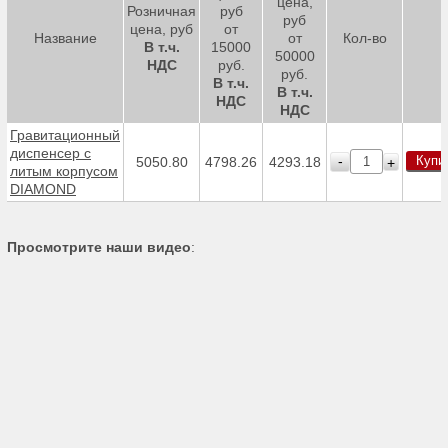
цена,
Розничная
руб
руб
цена, руб
от
Название
от
Кол-во
В т.ч.
15000
50000
НДС
руб.
руб.
В т.ч.
В т.ч.
НДС
НДС
Гравитационный
диспенсер с
Купи
-
5050.80
4798.26
4293.18
+
литым корпусом
DIAMOND
Просмотрите наши видео
: