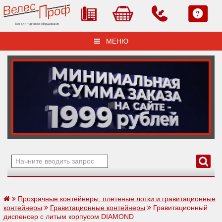
Все для торгового оборудования
МЕНЮ
Прозрачные контейнеры, плетеные лотки и гравитационные
контейнеры
Гравитационные контейнеры
Гравитационный
диспенсер с литым корпусом DIAMOND