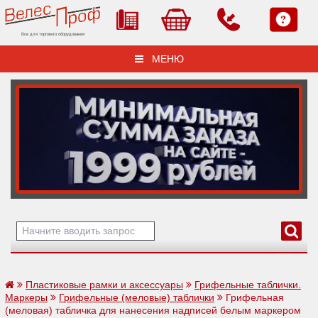
Все для торгового оборудования
МЕНЮ
Пластиковые рамки и аксессуары
Грифельные таблички.
Маркеры
Грифельные (меловые) таблички
Грифельная
(меловая) табличка для нанесения надписей белым маркером