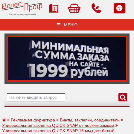
Все для торгового оборудования
МЕНЮ
Рекламная фурнитура
Винты, заклепки, соединители
Универсальная заклепка QUICK-SNAP с плоским замком
Универсальная заклепка QUICK-SNAP 15 мм,цвет белый