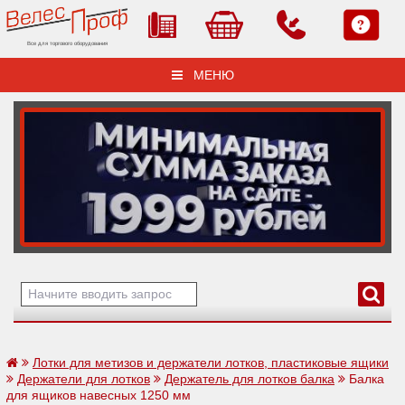
Все для торгового оборудования
МЕНЮ
Лотки для метизов и держатели лотков, пластиковые ящики
Держатели для лотков
Держатель для лотков балка
Балка
для ящиков навесных 1250 мм