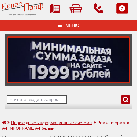
Все для торгового оборудования
МЕНЮ
Перекидные информационные системы
Рамка формата
А4 INFOFRAME А4 белый