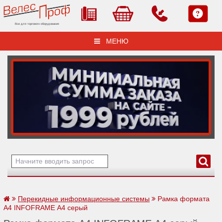
Все для торгового оборудования
МЕНЮ
Перекидные информационные системы
Рамка формата
А4 INFOFRAME А4 серый