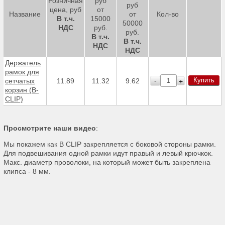
Розничная
руб
руб
цена, руб
от
Название
от
Кол-во
В т.ч.
15000
50000
НДС
руб.
руб.
В т.ч.
В т.ч.
НДС
НДС
Держатель
рамок для
Купить
-
сетчатых
11.89
11.32
9.62
+
корзин (B-
CLIP)
Просмотрите наши видео
:
Мы покажем как B CLIP закрепляется с боковой стороны рамки.
Для подвешивания одной рамки идут правый и левый крючкок.
Макс. диаметр проволоки, на который может быть закреплена
клипса - 8 мм.