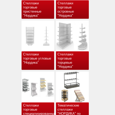
Стеллажи
Стеллажи
торговые
торговые
пристенные
островные
"Нордика"
"Нордика"
Стеллажи
Стеллажи
торговые угловые
торговые
"Нордика"
торцевые
"Нордика"
Стеллажи
Тематические
торговые
стеллажи
специализированные
"НОРДИКА" по