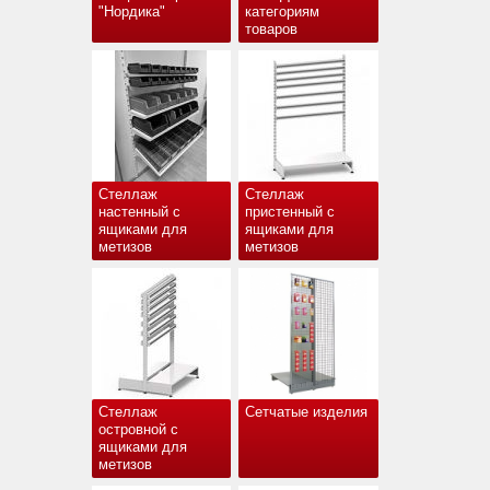
"Нордика"
категориям
товаров
Стеллаж
Стеллаж
настенный с
пристенный с
ящиками для
ящиками для
метизов
метизов
Стеллаж
Сетчатые изделия
островной с
ящиками для
метизов