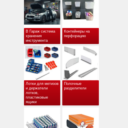
В Гараж система
Контейнеры на
хранения
перфорацию
инструмента
Лотки для метизов
Полочные
и держатели
разделители
лотков,
пластиковые
ящики