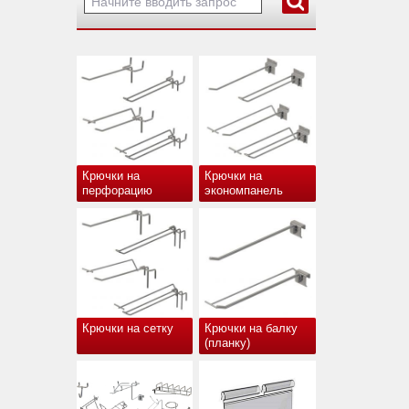
Крючки на
Крючки на
перфорацию
экономпанель
Крючки на сетку
Крючки на балку
(планку)