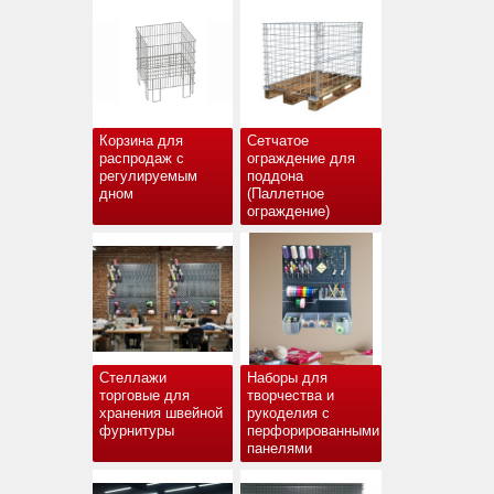
Корзина для
Сетчатое
распродаж с
ограждение для
регулируемым
поддона
дном
(Паллетное
ограждение)
Стеллажи
Наборы для
торговые для
творчества и
хранения швейной
рукоделия с
фурнитуры
перфорированными
панелями