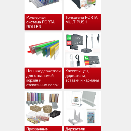
Роллерная
Толкатели FORTA
система FORTA
MULTIPUSH
ROLLER
Ценникодержатели
Кассеты цен,
для стеллажей,
держатели,
корзин и
вставки и карманы
стеклянных полок
Прозрачные
Держатели