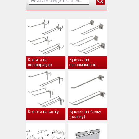
Крючки на
Крючки на
перфорацию
экономпанель
Крючки на сетку
Крючки на балку
(планку)