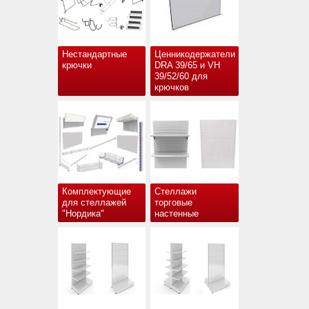
Нестандартные
Ценникодержатели
крючки
DRA 39/65 и VH
39/52/60 для
крючков
Комплектующие
Стеллажи
для стеллажей
торговые
"Нордика"
настенные