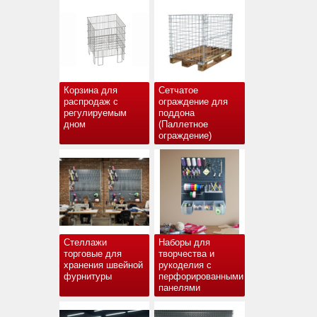
Корзина для
Сетчатое
распродаж с
ограждение для
регулируемым
поддона
дном
(Паллетное
ограждение)
Стеллажи
Наборы для
торговые для
творчества и
хранения швейной
рукоделия с
фурнитуры
перфорированными
панелями