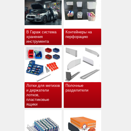
В Гараж система
Контейнеры на
хранения
перфорацию
инструмента
Лотки для метизов
Полочные
и держатели
разделители
лотков,
пластиковые
ящики