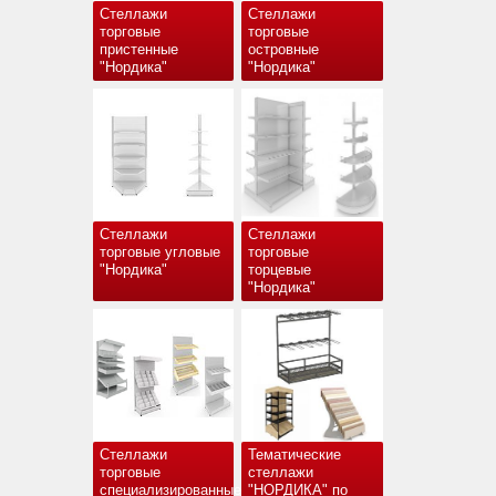
Стеллажи
Стеллажи
торговые
торговые
пристенные
островные
"Нордика"
"Нордика"
Стеллажи
Стеллажи
торговые угловые
торговые
"Нордика"
торцевые
"Нордика"
Стеллажи
Тематические
торговые
стеллажи
специализированные
"НОРДИКА" по