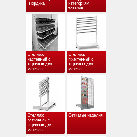
"Нордика"
категориям
товаров
Стеллаж
Стеллаж
настенный с
пристенный с
ящиками для
ящиками для
метизов
метизов
Стеллаж
Сетчатые изделия
островной с
ящиками для
метизов