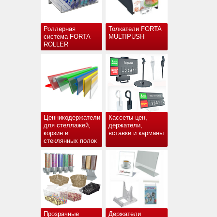
Роллерная
Толкатели FORTA
система FORTA
MULTIPUSH
ROLLER
Ценникодержатели
Кассеты цен,
для стеллажей,
держатели,
корзин и
вставки и карманы
стеклянных полок
Прозрачные
Держатели