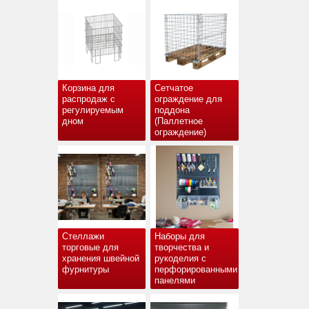
Корзина для
Сетчатое
распродаж с
ограждение для
регулируемым
поддона
дном
(Паллетное
ограждение)
Стеллажи
Наборы для
торговые для
творчества и
хранения швейной
рукоделия с
фурнитуры
перфорированными
панелями