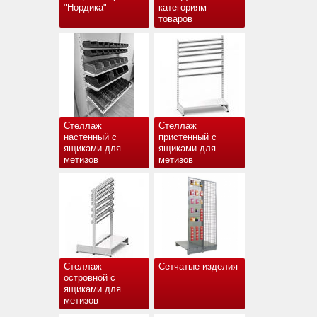
"Нордика"
категориям
товаров
Стеллаж
Стеллаж
настенный с
пристенный с
ящиками для
ящиками для
метизов
метизов
Стеллаж
Сетчатые изделия
островной с
ящиками для
метизов