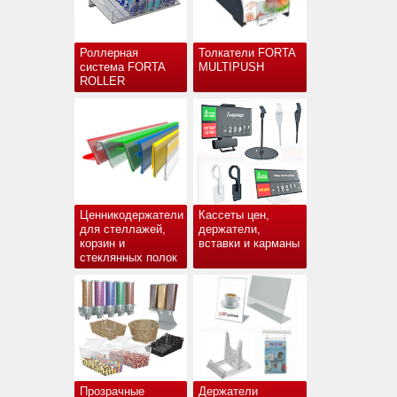
Роллерная
Толкатели FORTA
система FORTA
MULTIPUSH
ROLLER
Ценникодержатели
Кассеты цен,
для стеллажей,
держатели,
корзин и
вставки и карманы
стеклянных полок
Прозрачные
Держатели