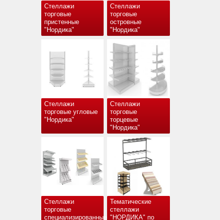
Стеллажи
Стеллажи
торговые
торговые
пристенные
островные
"Нордика"
"Нордика"
Стеллажи
Стеллажи
торговые угловые
торговые
"Нордика"
торцевые
"Нордика"
Стеллажи
Тематические
торговые
стеллажи
специализированные
"НОРДИКА" по