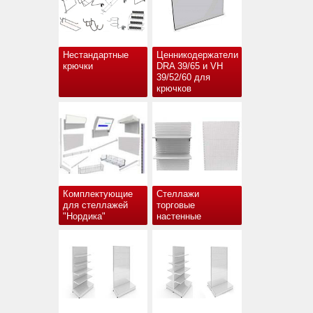
Нестандартные
Ценникодержатели
крючки
DRA 39/65 и VH
39/52/60 для
крючков
Комплектующие
Стеллажи
для стеллажей
торговые
"Нордика"
настенные