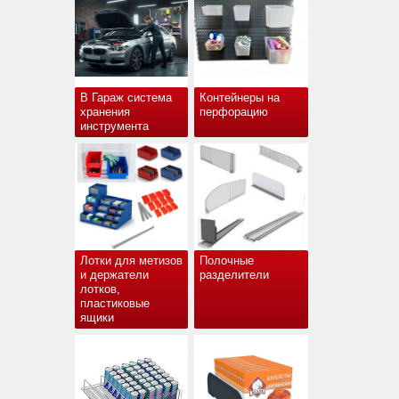
В Гараж система
Контейнеры на
хранения
перфорацию
инструмента
Лотки для метизов
Полочные
и держатели
разделители
лотков,
пластиковые
ящики