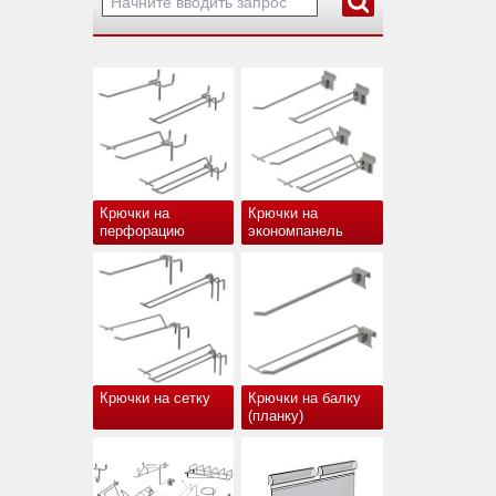
Крючки на
Крючки на
перфорацию
экономпанель
Крючки на сетку
Крючки на балку
(планку)