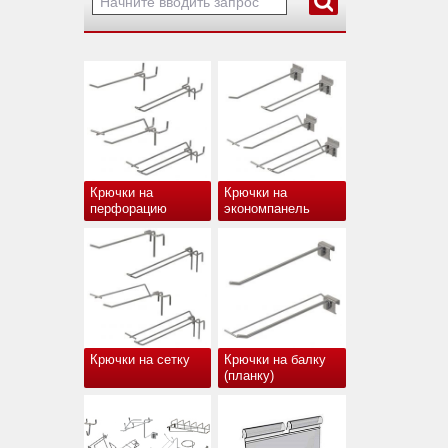
Крючки на
Крючки на
перфорацию
экономпанель
Крючки на сетку
Крючки на балку
(планку)