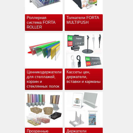
Роллерная
Толкатели FORTA
система FORTA
MULTIPUSH
ROLLER
Ценникодержатели
Кассеты цен,
для стеллажей,
держатели,
корзин и
вставки и карманы
стеклянных полок
Прозрачные
Держатели