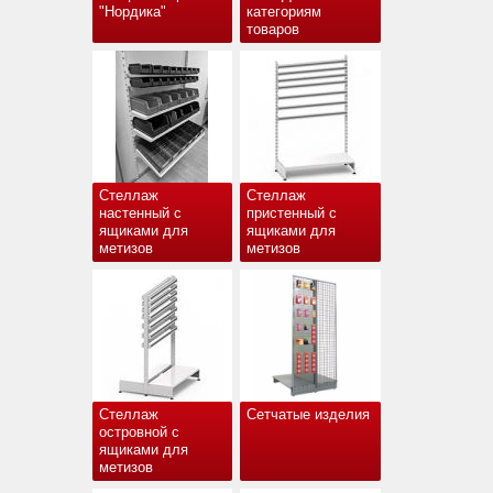
"Нордика"
категориям
товаров
Стеллаж
Стеллаж
настенный с
пристенный с
ящиками для
ящиками для
метизов
метизов
Стеллаж
Сетчатые изделия
островной с
ящиками для
метизов