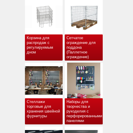
Корзина для
Сетчатое
распродаж с
ограждение для
регулируемым
поддона
дном
(Паллетное
ограждение)
Стеллажи
Наборы для
торговые для
творчества и
хранения швейной
рукоделия с
фурнитуры
перфорированными
панелями