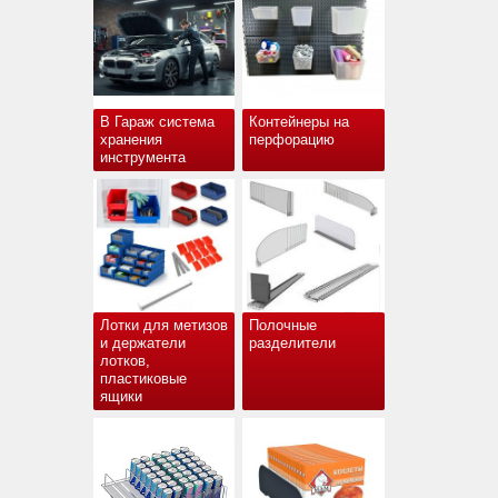
В Гараж система
Контейнеры на
хранения
перфорацию
инструмента
Лотки для метизов
Полочные
и держатели
разделители
лотков,
пластиковые
ящики