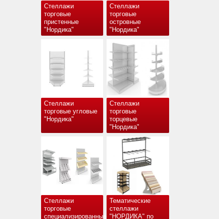
Стеллажи
Стеллажи
торговые
торговые
пристенные
островные
"Нордика"
"Нордика"
Стеллажи
Стеллажи
торговые угловые
торговые
"Нордика"
торцевые
"Нордика"
Стеллажи
Тематические
торговые
стеллажи
специализированные
"НОРДИКА" по