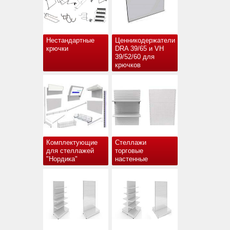
Нестандартные
Ценникодержатели
крючки
DRA 39/65 и VH
39/52/60 для
крючков
Комплектующие
Стеллажи
для стеллажей
торговые
"Нордика"
настенные