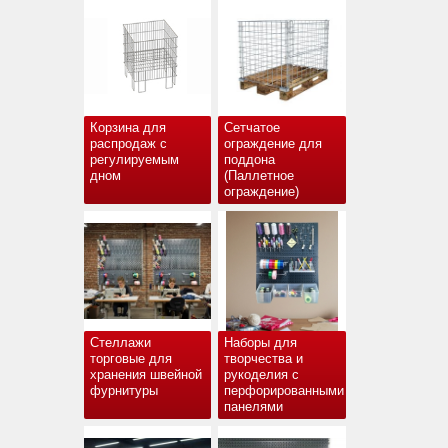
Корзина для
Сетчатое
распродаж с
ограждение для
регулируемым
поддона
дном
(Паллетное
ограждение)
Стеллажи
Наборы для
торговые для
творчества и
хранения швейной
рукоделия с
фурнитуры
перфорированными
панелями