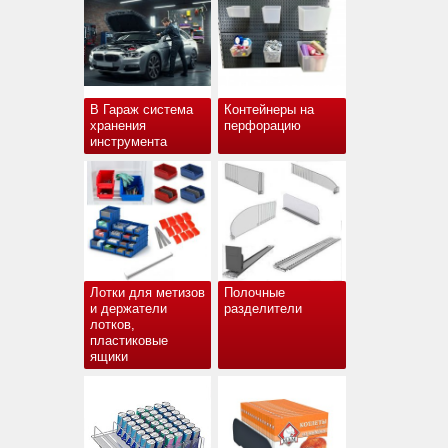
В Гараж система
Контейнеры на
хранения
перфорацию
инструмента
Лотки для метизов
Полочные
и держатели
разделители
лотков,
пластиковые
ящики