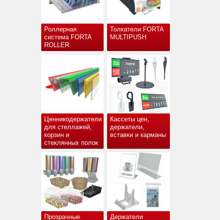
Роллерная
Толкатели FORTA
система FORTA
MULTIPUSH
ROLLER
Ценникодержатели
Кассеты цен,
для стеллажей,
держатели,
корзин и
вставки и карманы
стеклянных полок
Прозрачные
Держатели