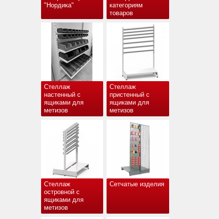
"Нордика"
категориям
товаров
Стеллаж
Стеллаж
настенный с
пристенный с
ящиками для
ящиками для
метизов
метизов
Стеллаж
Сетчатые изделия
островной с
ящиками для
метизов