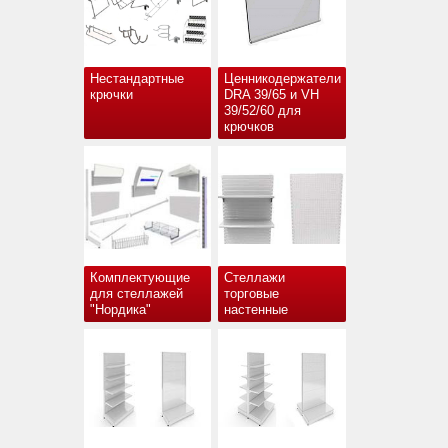
Нестандартные
Ценникодержатели
крючки
DRA 39/65 и VH
39/52/60 для
крючков
Комплектующие
Стеллажи
для стеллажей
торговые
"Нордика"
настенные