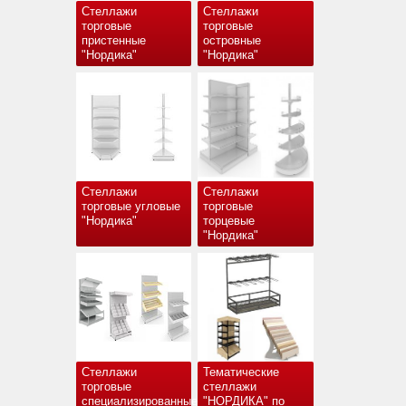
Стеллажи
Стеллажи
торговые
торговые
пристенные
островные
"Нордика"
"Нордика"
Стеллажи
Стеллажи
торговые угловые
торговые
"Нордика"
торцевые
"Нордика"
Стеллажи
Тематические
торговые
стеллажи
специализированные
"НОРДИКА" по