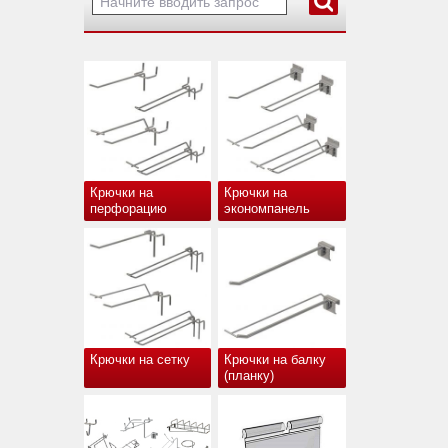
Крючки на
Крючки на
перфорацию
экономпанель
Крючки на сетку
Крючки на балку
(планку)