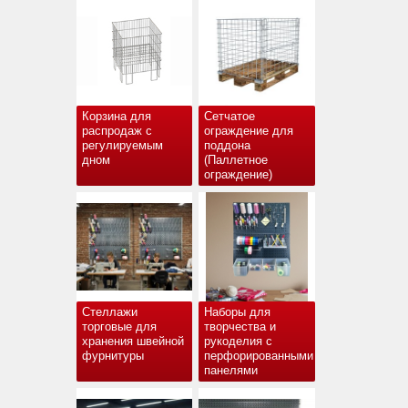
Корзина для
Сетчатое
распродаж с
ограждение для
регулируемым
поддона
дном
(Паллетное
ограждение)
Стеллажи
Наборы для
торговые для
творчества и
хранения швейной
рукоделия с
фурнитуры
перфорированными
панелями