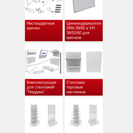
Нестандартные
Ценникодержатели
крючки
DRA 39/65 и VH
39/52/60 для
крючков
Комплектующие
Стеллажи
для стеллажей
торговые
"Нордика"
настенные