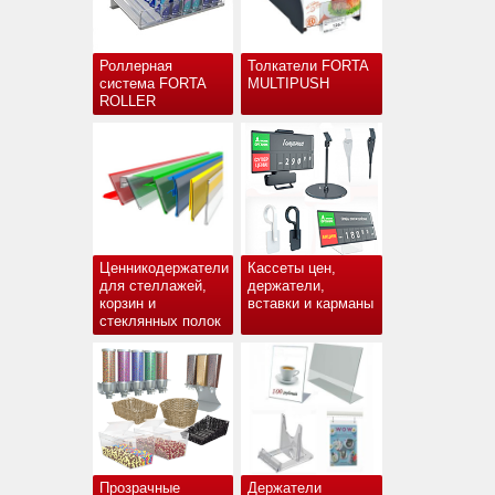
Роллерная
Толкатели FORTA
система FORTA
MULTIPUSH
ROLLER
Ценникодержатели
Кассеты цен,
для стеллажей,
держатели,
корзин и
вставки и карманы
стеклянных полок
Прозрачные
Держатели