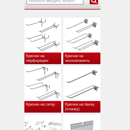
Крючки на
Крючки на
перфорацию
экономпанель
Крючки на сетку
Крючки на балку
(планку)