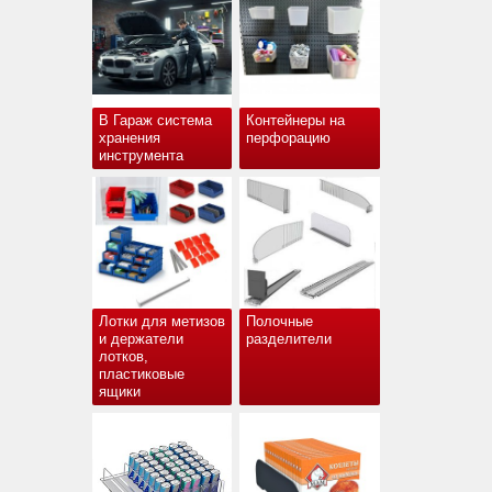
В Гараж система
Контейнеры на
хранения
перфорацию
инструмента
Лотки для метизов
Полочные
и держатели
разделители
лотков,
пластиковые
ящики