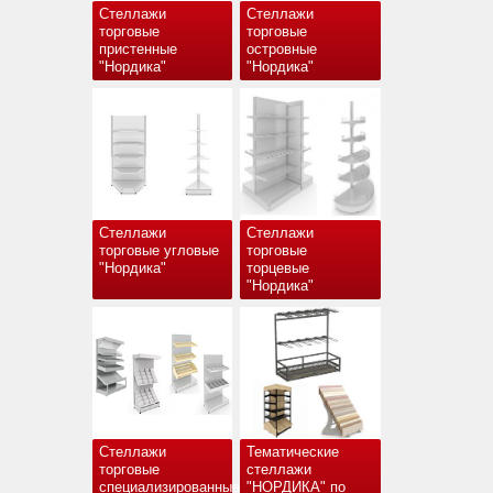
Стеллажи
Стеллажи
торговые
торговые
пристенные
островные
"Нордика"
"Нордика"
Стеллажи
Стеллажи
торговые угловые
торговые
"Нордика"
торцевые
"Нордика"
Стеллажи
Тематические
торговые
стеллажи
специализированные
"НОРДИКА" по