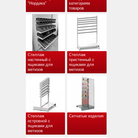
"Нордика"
категориям
товаров
Стеллаж
Стеллаж
настенный с
пристенный с
ящиками для
ящиками для
метизов
метизов
Стеллаж
Сетчатые изделия
островной с
ящиками для
метизов