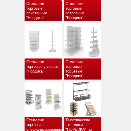
Стеллажи
Стеллажи
торговые
торговые
пристенные
островные
"Нордика"
"Нордика"
Стеллажи
Стеллажи
торговые угловые
торговые
"Нордика"
торцевые
"Нордика"
Стеллажи
Тематические
торговые
стеллажи
специализированные
"НОРДИКА" по