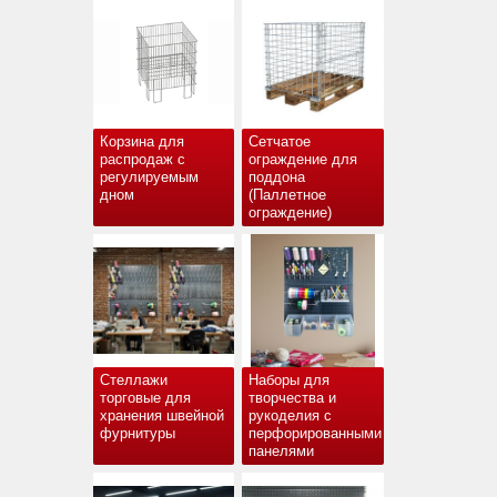
Корзина для
Сетчатое
распродаж с
ограждение для
регулируемым
поддона
дном
(Паллетное
ограждение)
Стеллажи
Наборы для
торговые для
творчества и
хранения швейной
рукоделия с
фурнитуры
перфорированными
панелями