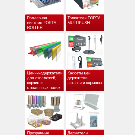
Роллерная
Толкатели FORTA
система FORTA
MULTIPUSH
ROLLER
Ценникодержатели
Кассеты цен,
для стеллажей,
держатели,
корзин и
вставки и карманы
стеклянных полок
Прозрачные
Держатели