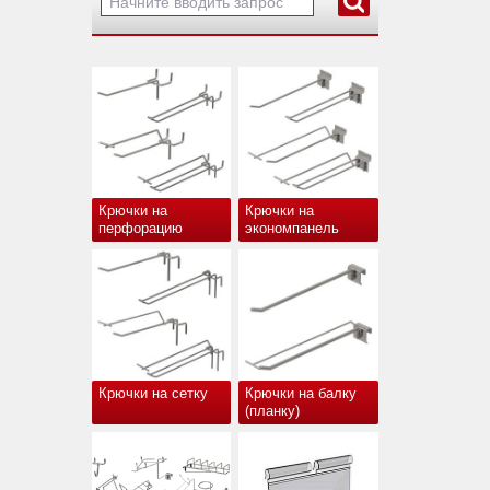
Крючки на
Крючки на
перфорацию
экономпанель
Крючки на сетку
Крючки на балку
(планку)