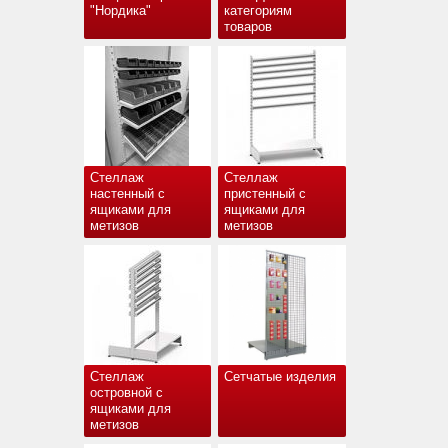
"Нордика"
категориям
товаров
Стеллаж
Стеллаж
настенный с
пристенный с
ящиками для
ящиками для
метизов
метизов
Стеллаж
Сетчатые изделия
островной с
ящиками для
метизов