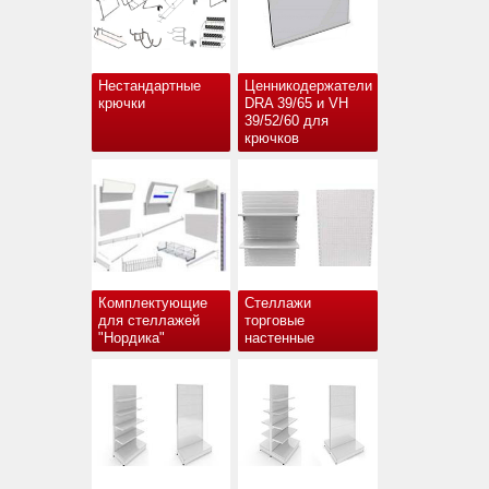
Нестандартные
Ценникодержатели
крючки
DRA 39/65 и VH
39/52/60 для
крючков
Комплектующие
Стеллажи
для стеллажей
торговые
"Нордика"
настенные