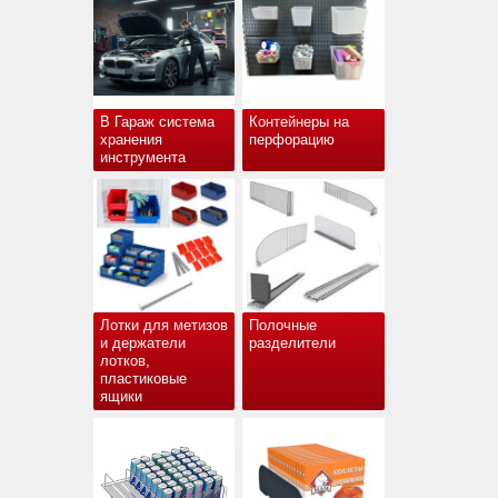
В Гараж система
Контейнеры на
хранения
перфорацию
инструмента
Лотки для метизов
Полочные
и держатели
разделители
лотков,
пластиковые
ящики