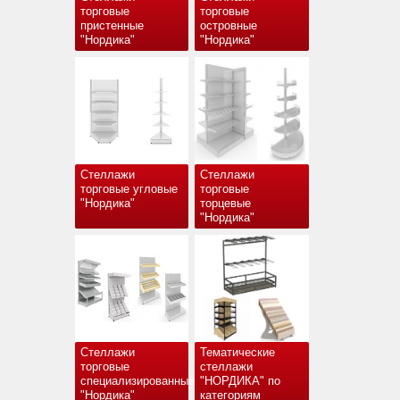
торговые
торговые
пристенные
островные
"Нордика"
"Нордика"
Стеллажи
Стеллажи
торговые угловые
торговые
"Нордика"
торцевые
"Нордика"
Стеллажи
Тематические
торговые
стеллажи
специализированные
"НОРДИКА" по
"Нордика"
категориям