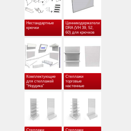
Нестандартные
Ценникодержатели
крючки
DRA (VH 39, 52,
60) для крючков
Комплектующие
Стеллажи
для стеллажей
торговые
"Нордика"
настенные
Стеллажи
Стеллажи