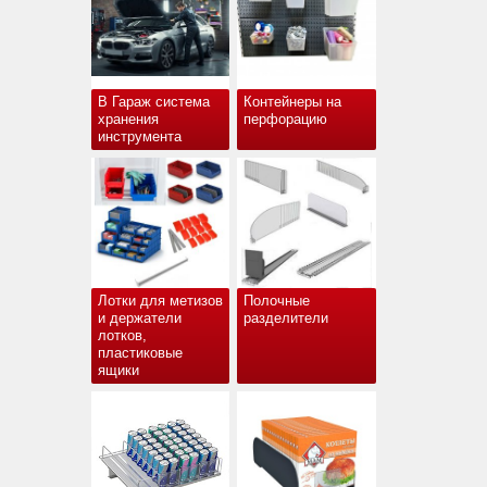
В Гараж система
Контейнеры на
хранения
перфорацию
инструмента
Лотки для метизов
Полочные
и держатели
разделители
лотков,
пластиковые
ящики