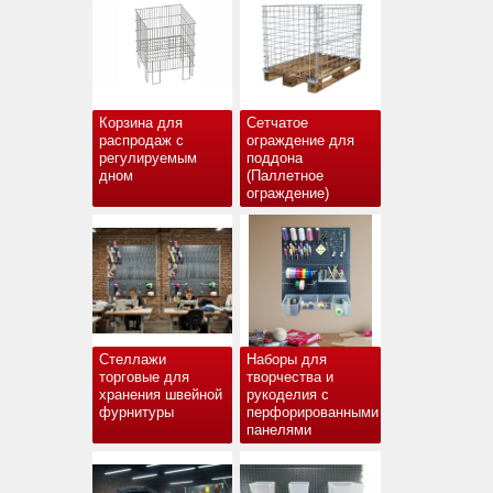
Корзина для
Сетчатое
распродаж с
ограждение для
регулируемым
поддона
дном
(Паллетное
ограждение)
Стеллажи
Наборы для
торговые для
творчества и
хранения швейной
рукоделия с
фурнитуры
перфорированными
панелями