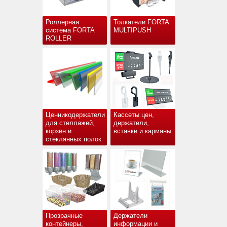
Роллерная
Толкатели FORTA
система FORTA
MULTIPUSH
ROLLER
Ценникодержатели
Кассеты цен,
для стеллажей,
держатели,
корзин и
вставки и карманы
стеклянных полок
Прозрачные
Держатели
контейнеры,
информации и