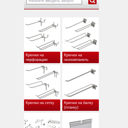
Крючки на
Крючки на
перфорацию
экономпанель
Крючки на сетку
Крючки на балку
(планку)