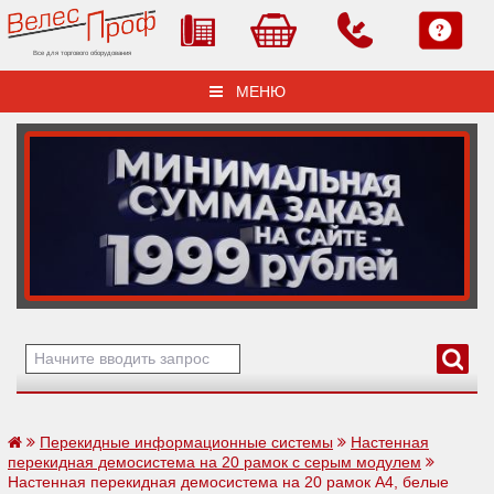
Все для торгового оборудования
МЕНЮ
Перекидные информационные системы
Настенная
перекидная демосистема на 20 рамок с серым модулем
Настенная перекидная демосистема на 20 рамок А4, белые