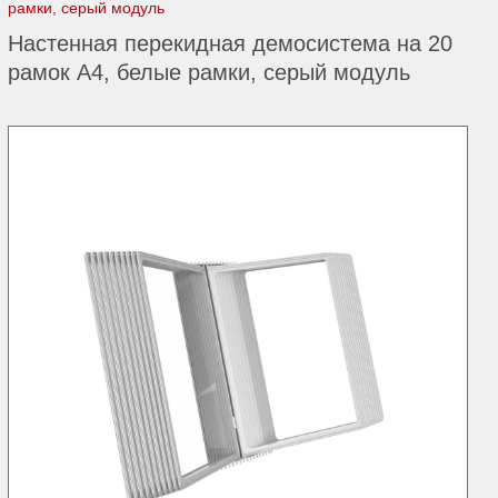
рамки, серый модуль
Настенная перекидная демосистема на 20
рамок А4, белые рамки, серый модуль