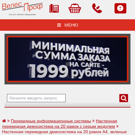
Все для торгового оборудования
МЕНЮ
Перекидные информационные системы
Настенная
перекидная демосистема на 20 рамок с серым модулем
Настенная перекидная демосистема на 20 рамок А4, зеленые