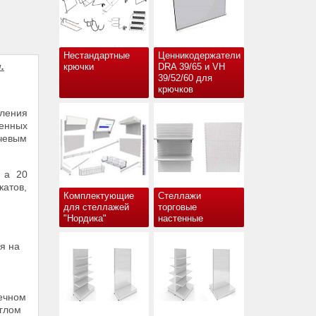
Нестандартные
Ценникодержатели
.
крючки
DRA 39/65 и VH
39/52/60 для
крючков
вления
енных
ючевым
, а 20
катов,
Комплектующие
Стеллажи
для стеллажей
торговые
"Нордика"
настенные
я на
ечном
углом