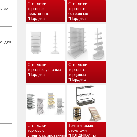
Стеллажи
Стеллажи
ь их
торговые
торговые
пристенные
островные
"Нордика"
"Нордика"
ию для
Стеллажи
Стеллажи
торговые угловые
торговые
"Нордика"
торцевые
"Нордика"
Стеллажи
Тематические
торговые
стеллажи
специализированные
"НОРДИКА" по