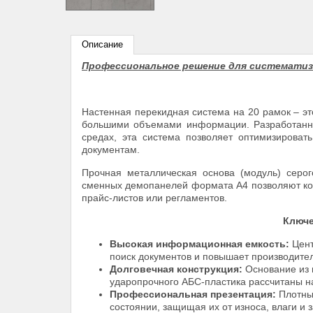
Описание
Профессиональное решение для систематиза
Настенная перекидная система на 20 рамок – э
большими объемами информации. Разработанна
средах, эта система позволяет оптимизироват
документам.
Прочная металлическая основа (модуль) серого
сменных демопанелей формата А4 позволяют комп
прайс-листов или регламентов.
Ключе
Высокая информационная емкость:
Цент
поиск документов и повышает производите
Долговечная конструкция:
Основание из 
ударопрочного АБС-пластика рассчитаны н
Профессиональная презентация:
Плотные
состоянии, защищая их от износа, влаги и