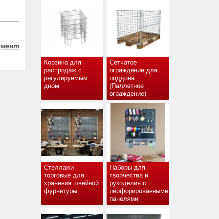
умент
Корзина для
Сетчатое
распродаж с
ограждение для
регулируемым
поддона
дном
(Паллетное
ограждение)
Стеллажи
Наборы для
торговые для
творчества и
хранения швейной
рукоделия с
фурнитуры
перфорированными
панелями