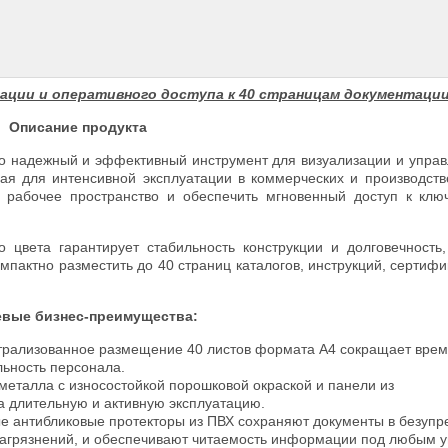
ции и оперативного доступа к 40 страницам документации
Описание продукта
то надежный и эффективный инструмент для визуализации и упра
я для интенсивной эксплуатации в коммерческих и производств
ь рабочее пространство и обеспечить мгновенный доступ к кл
 цвета гарантирует стабильность конструкции и долговечность
актно разместить до 40 страниц каталогов, инструкций, сертифи
вые бизнес-преимущества:
рализованное размещение 40 листов формата А4 сокращает врем
льность персонала.
металла с износостойкой порошковой окраской и панели из
а длительную и активную эксплуатацию.
 антибликовые протекторы из ПВХ сохраняют документы в безупр
 загрязнений, и обеспечивают читаемость информации под любым 