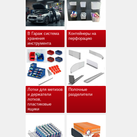
В Гараж система
Контейнеры на
хранения
перфорацию
инструмента
Лотки для метизов
Полочные
и держатели
разделители
лотков,
пластиковые
ящики