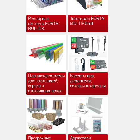
Роллерная
Толкатели FORTA
система FORTA
MULTIPUSH
ROLLER
Ценникодержатели
Кассеты цен,
для стеллажей,
держатели,
корзин и
вставки и карманы
стеклянных полок
Прозрачные
Держатели