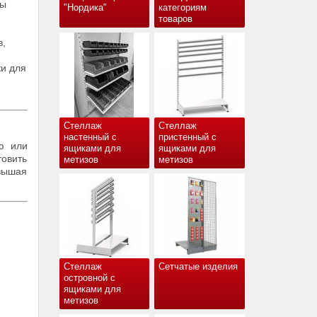
ты
"Нордика"
категориям
товаров
в,
и для
Стеллаж
Стеллаж
настенный с
пристенный с
ю или
ящиками для
ящиками для
товить
метизов
метизов
вышая
Стеллаж
Сетчатые изделия
островной с
ящиками для
метизов