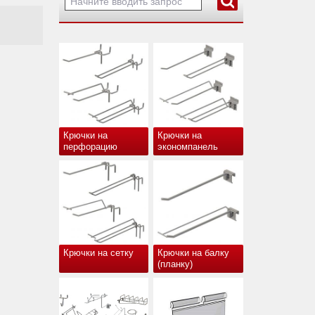
Крючки на
Крючки на
перфорацию
экономпанель
Крючки на сетку
Крючки на балку
(планку)