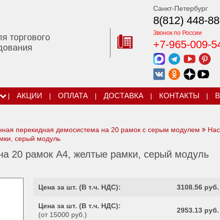
Санкт-Петербург
8(812) 448-88
Звонок по России
ля торгового
+7-965-009-5
дования
|
АКЦИИ
|
ОПЛАТА
|
ДОСТАВКА
|
КОНТАКТЫ
|
В
нная перекидная демосистема на 20 рамок с серым модулем
Нас
мки, серый модуль
а 20 рамок А4, желтые рамки, серый модуль
Цена за шт. (
В т.ч. НДС
):
3108.56 руб.
Цена за шт. (
В т.ч. НДС
):
2953.13 руб.
(от 15000 руб.)