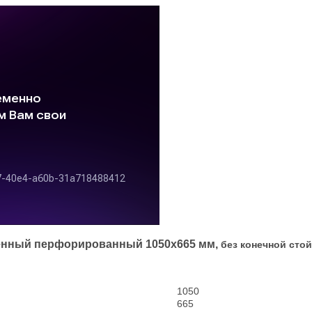
енный перфорированный 1050х665 мм,
без конечной стой
1050
665