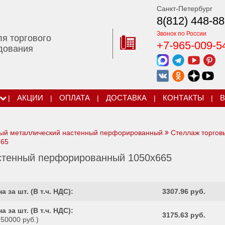
Санкт-Петербург
8(812) 448-88
Звонок по России
ля торгового
+7-965-009-5
дования
|
АКЦИИ
|
ОПЛАТА
|
ДОСТАВКА
|
КОНТАКТЫ
|
В
вый металлический настенный перфорированный
Стеллаж торгов
665
стенный перфорированный 1050х665
а за шт. (
В т.ч. НДС
):
3307.96 руб.
а за шт. (
В т.ч. НДС
):
3175.63 руб.
 50000 руб.)