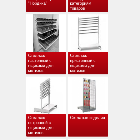
"Нордика"
категориям
товаров
Стеллаж
Стеллаж
настенный с
пристенный с
ящиками для
ящиками для
метизов
метизов
Стеллаж
Сетчатые изделия
островной с
ящиками для
метизов