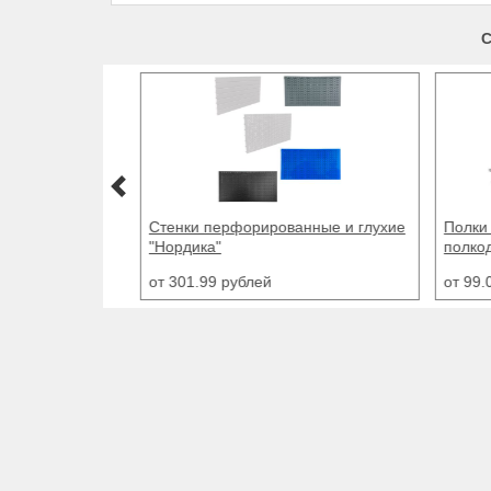
С
Полки перфорированные и
Балка 
полкодержатели "Нордика"
от 61
от 99.01 рублей