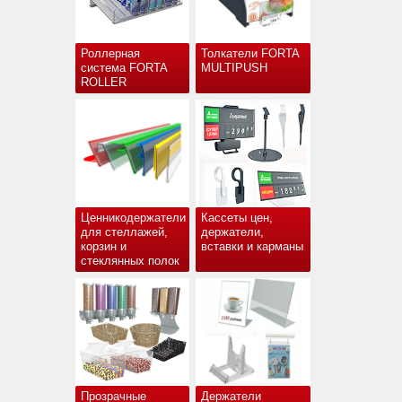
Роллерная
Толкатели FORTA
система FORTA
MULTIPUSH
ROLLER
Ценникодержатели
Кассеты цен,
для стеллажей,
держатели,
корзин и
вставки и карманы
стеклянных полок
Прозрачные
Держатели