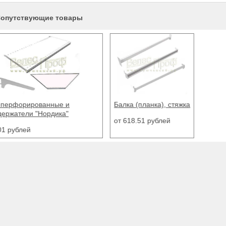
опутствующие товары
(планка), стяжка
Крючок одиночный на перфорац
8.51 рублей
от 19.64 рублей