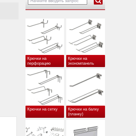
Крючки на
Крючки на
перфорацию
экономпанель
Крючки на сетку
Крючки на балку
(планку)