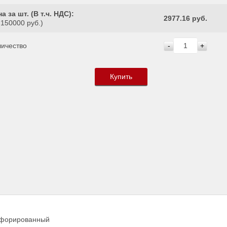
а за шт. (
В т.ч. НДС
):
2977.16 руб.
 150000 руб.)
личество
-
+
Купить
рфорированный