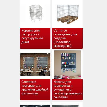
Корзина для
Сетчатое
распродаж с
ограждение для
регулируемым
поддона
дном
(Паллетное
ограждение)
Стеллажи
Наборы для
торговые для
творчества и
хранения швейной
рукоделия с
фурнитуры
перфорированными
панелями