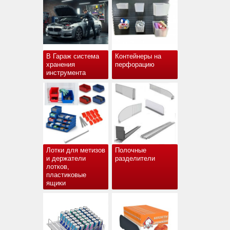
В Гараж система
Контейнеры на
хранения
перфорацию
инструмента
Лотки для метизов
Полочные
и держатели
разделители
лотков,
пластиковые
ящики