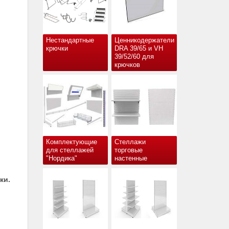
Нестандартные
Ценникодержатели
крючки
DRA 39/65 и VH
39/52/60 для
крючков
Комплектующие
Стеллажи
для стеллажей
торговые
"Нордика"
настенные
ки.