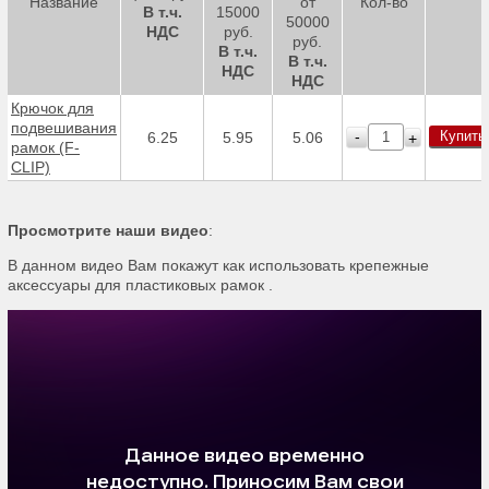
Название
от
Кол-во
В т.ч.
15000
50000
НДС
руб.
руб.
В т.ч.
В т.ч.
НДС
НДС
Крючок для
подвешивания
Купить
-
6.25
5.95
5.06
+
рамок (F-
CLIP)
Просмотрите наши видео
:
В данном видео Вам покажут как использовать крепежные
аксессуары для пластиковых рамок .