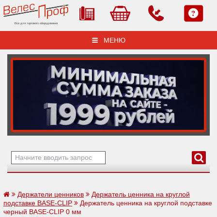
Все для торгового оборудования
МЕНЮ
Держатели ценников
Держатель ценника на круглой
подставке BASE-CLIP
Держатель ценника на круглой подставке
черный BASE-CLIP 0 мм