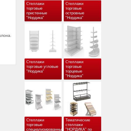
Стеллажи
Стеллажи
торговые
торговые
пристенные
островные
"Нордика"
"Нордика"
клона.
Стеллажи
Стеллажи
торговые угловые
торговые
"Нордика"
торцевые
"Нордика"
Стеллажи
Тематические
торговые
стеллажи
специализированные
"НОРДИКА" по