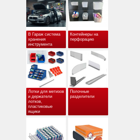
В Гараж система
Контейнеры на
хранения
перфорацию
инструмента
Лотки для метизов
Полочные
и держатели
разделители
лотков,
пластиковые
ящики