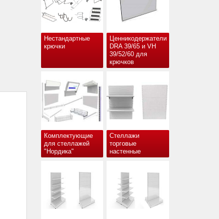
Нестандартные
Ценникодержатели
крючки
DRA 39/65 и VH
39/52/60 для
крючков
Комплектующие
Стеллажи
для стеллажей
торговые
"Нордика"
настенные