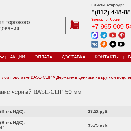
Санкт-Петербург
8(812) 448-88
Звонок по России
ля торгового
+7-965-009-5
дования
|
АКЦИИ
|
ОПЛАТА
|
ДОСТАВКА
|
КОНТАКТЫ
|
В
углой подставке BASE-CLIP
Держатель ценника на круглой подста
авке черный BASE-CLIP 50 мм
(
В т.ч. НДС
):
37.52 руб.
(
В т.ч. НДС
):
35.73 руб.
б.)