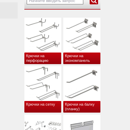
Крючки на
Крючки на
перфорацию
экономпанель
Крючки на сетку
Крючки на балку
(планку)