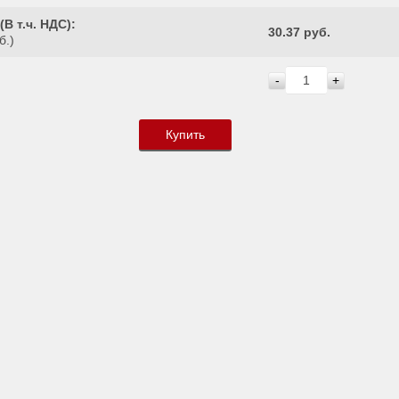
(
В т.ч. НДС
):
30.37 руб.
б.)
-
+
Купить