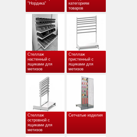
"Нордика"
категориям
товаров
Стеллаж
Стеллаж
настенный с
пристенный с
ящиками для
ящиками для
метизов
метизов
Стеллаж
Сетчатые изделия
островной с
ящиками для
метизов