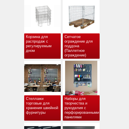
Корзина для
Сетчатое
распродаж с
ограждение для
регулируемым
поддона
дном
(Паллетное
ограждение)
Стеллажи
Наборы для
торговые для
творчества и
хранения швейной
рукоделия с
фурнитуры
перфорированными
панелями