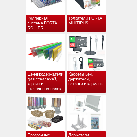
Роллерная
Толкатели FORTA
система FORTA
MULTIPUSH
ROLLER
Ценникодержатели
Кассеты цен,
для стеллажей,
держатели,
корзин и
вставки и карманы
стеклянных полок
Прозрачные
Держатели