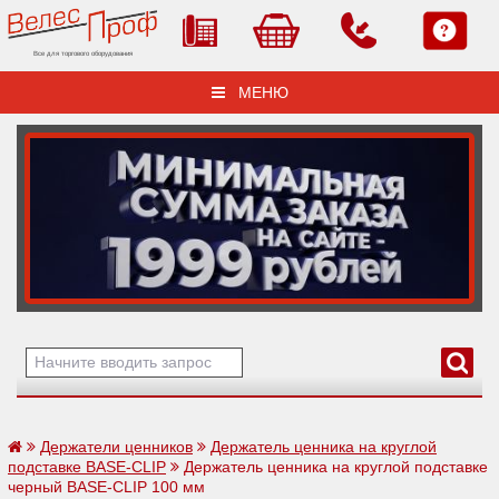
Все для торгового оборудования
МЕНЮ
Держатели ценников
Держатель ценника на круглой
подставке BASE-CLIP
Держатель ценника на круглой подставке
черный BASE-CLIP 100 мм