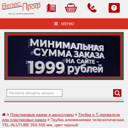
Все для торгового оборудования
МЕНЮ
Пластиковые рамки и аксессуары
Трубки и Т-держатели
для пластиковых рамок
Трубка алюминиевая телескопическая,
TEL-ALUTUBE 350-550 мм, цвет черный