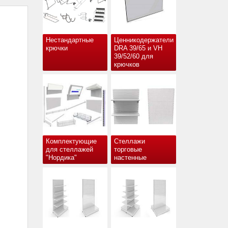
Нестандартные
Ценникодержатели
крючки
DRA 39/65 и VH
39/52/60 для
крючков
Комплектующие
Стеллажи
для стеллажей
торговые
"Нордика"
настенные