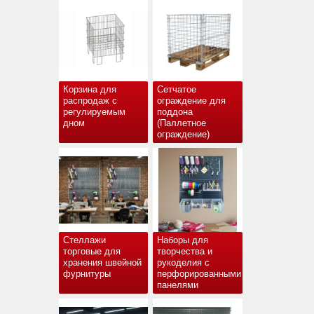
Корзина для
Сетчатое
распродаж с
ограждение для
регулируемым
поддона
дном
(Паллетное
ограждение)
Стеллажи
Наборы для
торговые для
творчества и
хранения швейной
рукоделия с
фурнитуры
перфорированными
панелями