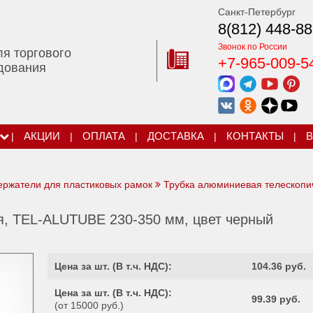
Санкт-Петербург
8(812) 448-88
Звонок по России
ля торгового
+7-965-009-5
дования
|
АКЦИИ
|
ОПЛАТА
|
ДОСТАВКА
|
КОНТАКТЫ
|
В
держатели для пластиковых рамок
Трубка алюминиевая телескопи
я, TEL-ALUTUBE 230-350 мм, цвет черный
Цена за шт. (
В т.ч. НДС
):
104.36 руб.
Цена за шт. (
В т.ч. НДС
):
99.39 руб.
(от 15000 руб.)