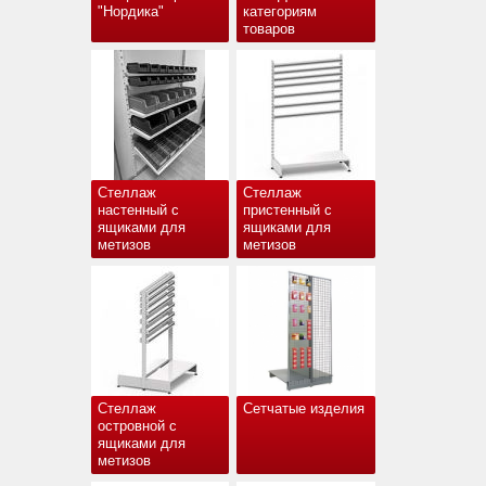
"Нордика"
категориям
товаров
Стеллаж
Стеллаж
настенный с
пристенный с
ящиками для
ящиками для
метизов
метизов
Стеллаж
Сетчатые изделия
островной с
ящиками для
метизов