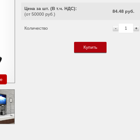
Цена за шт. (
В т.ч. НДС
):
84.48 руб.
(от 50000 руб.)
Количество
-
+
Купить
ре