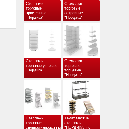
Стеллажи
Стеллажи
торговые
торговые
пристенные
островные
"Нордика"
"Нордика"
Стеллажи
Стеллажи
торговые угловые
торговые
"Нордика"
торцевые
"Нордика"
Стеллажи
Тематические
торговые
стеллажи
специализированные
"НОРДИКА" по