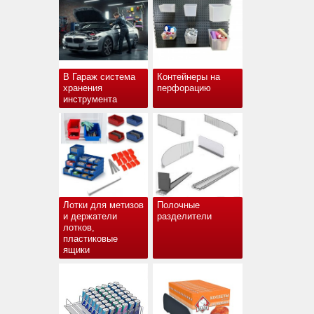
В Гараж система
Контейнеры на
хранения
перфорацию
инструмента
Лотки для метизов
Полочные
и держатели
разделители
лотков,
пластиковые
ящики