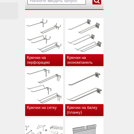
Крючки на
Крючки на
перфорацию
экономпанель
Крючки на сетку
Крючки на балку
(планку)