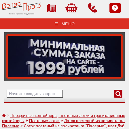
Все для торгового оборудования
МЕНЮ
Прозрачные контейнеры, плетеные лотки и гравитационные
контейнеры
Плетеные лотки
Лоток плетеный из полиротанга
Палермо
Лоток плетеный из полиротанга "Палермо", цвет Дуб