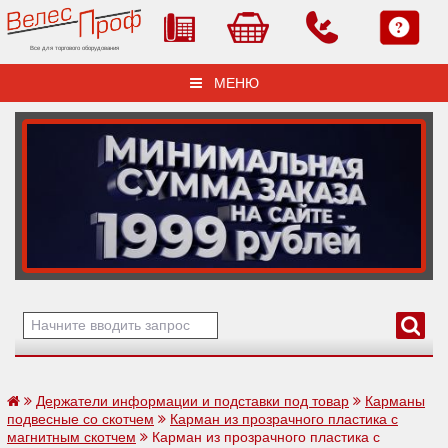
Все для торгового оборудования
МЕНЮ
Держатели информации и подставки под товар
Карманы
подвесные со скотчем
Карман из прозрачного пластика с
магнитным скотчем
Карман из прозрачного пластика с