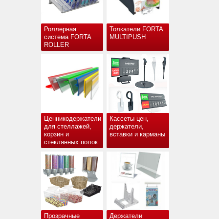
Роллерная
Толкатели FORTA
система FORTA
MULTIPUSH
ROLLER
Ценникодержатели
Кассеты цен,
для стеллажей,
держатели,
корзин и
вставки и карманы
стеклянных полок
Прозрачные
Держатели