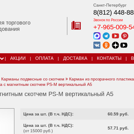
Санкт-Петербург
8(812) 448-88
Звонок по России
ля торгового
+7-965-009-5
дования
|
АКЦИИ
|
ОПЛАТА
|
ДОСТАВКА
|
КОНТАКТЫ
|
В
Карманы подвесные со скотчем
Карман из прозрачного пластика
а с магнитным скотчем PS-M вертикальный А5
агнитным скотчем PS-M вертикальный А5
Цена за шт. (
В т.ч. НДС
):
60.59 руб.
Цена за шт. (
В т.ч. НДС
):
57.71 руб.
(от 15000 руб.)