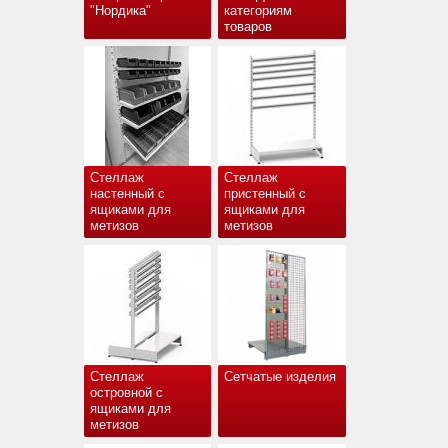
"Нордика"
категориям
товаров
Стеллаж
Стеллаж
настенный с
пристенный с
ящиками для
ящиками для
метизов
метизов
Стеллаж
Сетчатые изделия
островной с
ящиками для
метизов