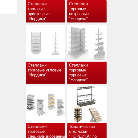
Стеллажи
Стеллажи
торговые
торговые
пристенные
островные
"Нордика"
"Нордика"
Стеллажи
Стеллажи
торговые угловые
торговые
"Нордика"
торцевые
"Нордика"
Стеллажи
Тематические
торговые
стеллажи
специализированные
"НОРДИКА" по