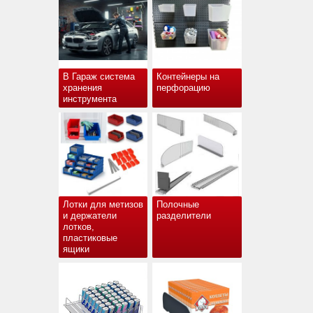
В Гараж система
Контейнеры на
хранения
перфорацию
инструмента
Лотки для метизов
Полочные
и держатели
разделители
лотков,
пластиковые
ящики