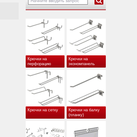
Крючки на
Крючки на
перфорацию
экономпанель
Крючки на сетку
Крючки на балку
(планку)