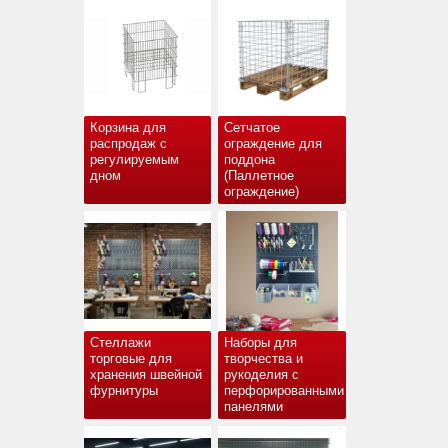
Корзина для
Сетчатое
распродаж с
ограждение для
регулируемым
поддона
дном
(Паллетное
ограждение)
Стеллажи
Наборы для
торговые для
творчества и
хранения швейной
рукоделия с
фурнитуры
перфорированными
панелями