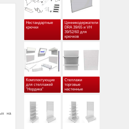
Нестандартные
Ценникодержатели
крючки
DRA 39/65 и VH
39/52/60 для
крючков
Комплектующие
Стеллажи
для стеллажей
торговые
"Нордика"
настенные
ых на