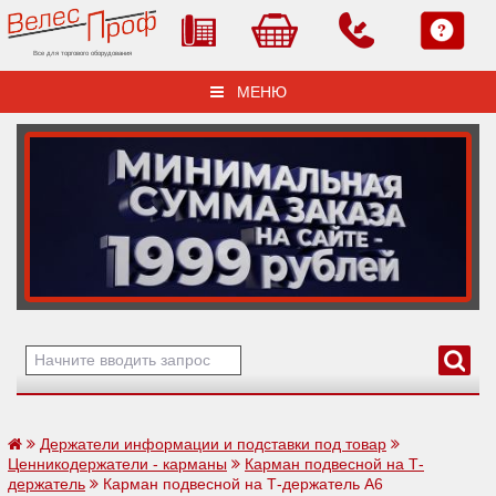
Все для торгового оборудования
МЕНЮ
Держатели информации и подставки под товар
Ценникодержатели - карманы
Карман подвесной на Т-
держатель
Карман подвесной на Т-держатель А6