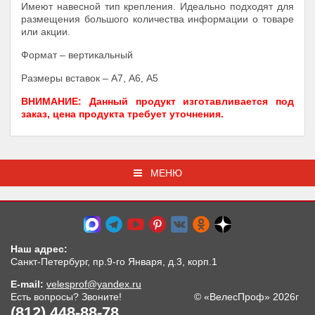
Имеют навесной тип крепления. Идеально подходят для
размещения большого количества информации о товаре
или акции.
Формат – вертикальный
Размеры вставок – А7, А6, А5
ВНИМАНИЕ: Данный продукт изготавливается под
заказ, цена продукта требует уточнения.
МЕНЮ
Наш адрес:
Санкт-Петербург, пр.9-го Января, д.3, корп.1
E-mail:
velesprof@yandex.ru
Есть вопросы? Звоните!
© «ВелесПроф» 2026г
(812) 448-88-78