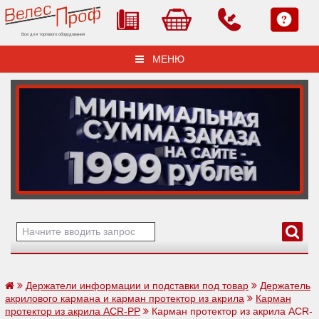
Все для торгового оборудования
МЕНЮ
Держатели информации и подставки под товар
Держатель
акрилового кармана и карман протектор из акрила
Карман
протектор из акрила ACR-PP
Карман протектор из акрила ACR-