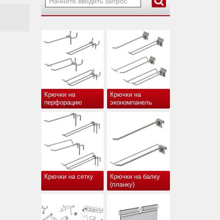
Крючки на
Крючки на
перфорацию
экономпанель
Крючки на сетку
Крючки на балку
(планку)