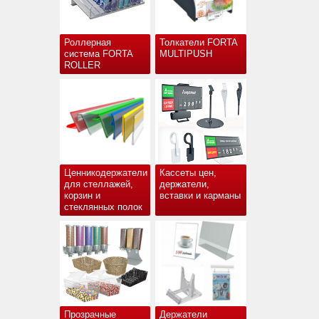
Роллерная
Толкатели FORTA
система FORTA
MULTIPUSH
ROLLER
Ценникодержатели
Кассеты цен,
для стеллажей,
держатели,
корзин и
вставки и карманы
стеклянных полок
Прозрачные
Держатели