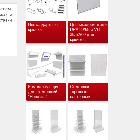
елем.
сках и
тавки
Нестандартные
Ценникодержатели
крючки
DRA 39/65 и VH
39/52/60 для
крючков
Комплектующие
Стеллажи
для стеллажей
торговые
"Нордика"
настенные