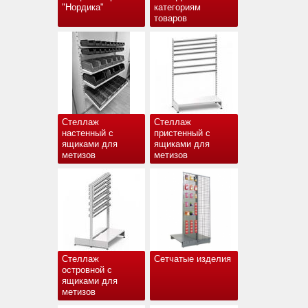
"Нордика"
категориям
товаров
Стеллаж
Стеллаж
настенный с
пристенный с
ящиками для
ящиками для
метизов
метизов
Стеллаж
Сетчатые изделия
островной с
ящиками для
метизов