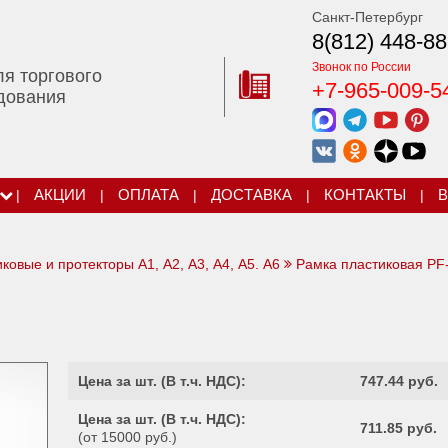
Санкт-Петербург
8(812) 448-88
Звонок по России
ля торгового
+7-965-009-5
дования
|
АКЦИИ
|
ОПЛАТА
|
ДОСТАВКА
|
КОНТАКТЫ
|
В
ковые и протекторы А1, А2, А3, А4, А5. А6
Рамка пластиковая PF
я
Цена за шт. (
В т.ч. НДС
):
747.44 руб.
Цена за шт. (
В т.ч. НДС
):
711.85 руб.
(от 15000 руб.)