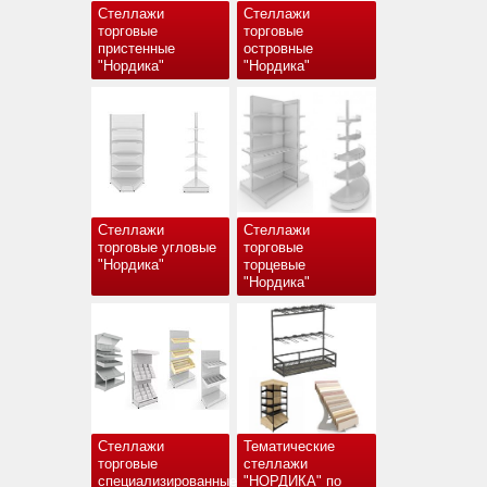
Стеллажи
Стеллажи
торговые
торговые
пристенные
островные
"Нордика"
"Нордика"
Стеллажи
Стеллажи
торговые угловые
торговые
"Нордика"
торцевые
"Нордика"
Стеллажи
Тематические
торговые
стеллажи
специализированные
"НОРДИКА" по