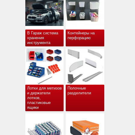
В Гараж система
Контейнеры на
хранения
перфорацию
инструмента
Лотки для метизов
Полочные
и держатели
разделители
лотков,
пластиковые
ящики