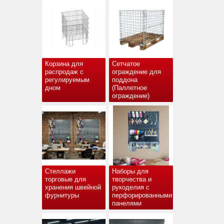
Корзина для
Сетчатое
распродаж с
ограждение для
регулируемым
поддона
дном
(Паллетное
ограждение)
Стеллажи
Наборы для
торговые для
творчества и
хранения швейной
рукоделия с
фурнитуры
перфорированными
панелями