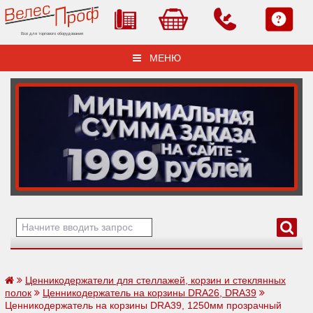
Все для торгового оборудования
МЕНЮ
Ценникодержатели для стеллажей, корзин и стеклянных
полок
Ценникодержатель на корзины DRA26, DRA39
Ценникодержатель на корзины DRA39, 1250мм прозрачный