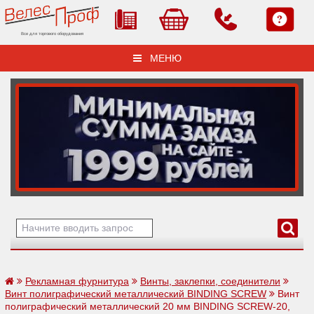
Все для торгового оборудования
МЕНЮ
Рекламная фурнитура
Винты, заклепки, соединители
Винт полиграфический металлический BINDING SCREW
Винт
полиграфический металлический 20 мм BINDING SCREW-20,