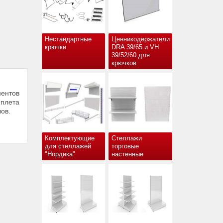
Нестандартные
Ценникодержатели
крючки
DRA 39/65 и VH
39/52/60 для
крючков
нентов
плета
ов.
Комплектующие
Стеллажи
для стеллажей
торговые
"Нордика"
настенные