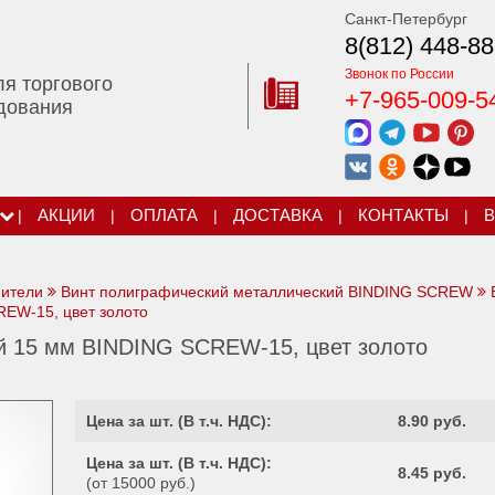
Санкт-Петербург
8(812) 448-88
Звонок по России
ля торгового
+7-965-009-5
дования
|
АКЦИИ
|
ОПЛАТА
|
ДОСТАВКА
|
КОНТАКТЫ
|
В
нители
Винт полиграфический металлический BINDING SCREW
EW-15, цвет золото
й 15 мм BINDING SCREW-15, цвет золото
Цена за шт. (
В т.ч. НДС
):
8.90 руб.
Цена за шт. (
В т.ч. НДС
):
8.45 руб.
(от 15000 руб.)