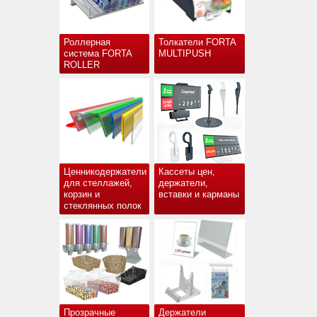
Роллерная
Толкатели FORTA
система FORTA
MULTIPUSH
ROLLER
Ценникодержатели
Кассеты цен,
для стеллажей,
держатели,
корзин и
вставки и карманы
стеклянных полок
Прозрачные
Держатели