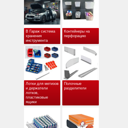
В Гараж система
Контейнеры на
хранения
перфорацию
инструмента
Лотки для метизов
Полочные
и держатели
разделители
лотков,
пластиковые
ящики