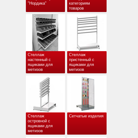
"Нордика"
категориям
товаров
Стеллаж
Стеллаж
настенный с
пристенный с
ящиками для
ящиками для
метизов
метизов
Стеллаж
Сетчатые изделия
островной с
ящиками для
метизов