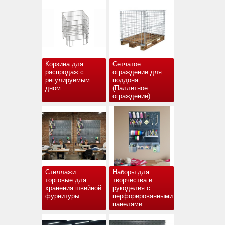
Корзина для
Сетчатое
распродаж с
ограждение для
регулируемым
поддона
дном
(Паллетное
ограждение)
Стеллажи
Наборы для
торговые для
творчества и
хранения швейной
рукоделия с
фурнитуры
перфорированными
панелями