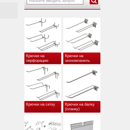
Крючки на
Крючки на
перфорацию
экономпанель
Крючки на сетку
Крючки на балку
(планку)