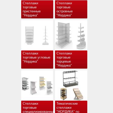
Стеллажи
Стеллажи
торговые
торговые
пристенные
островные
"Нордика"
"Нордика"
Стеллажи
Стеллажи
торговые угловые
торговые
"Нордика"
торцевые
"Нордика"
Стеллажи
Тематические
торговые
стеллажи
специализированные
"НОРДИКА" по