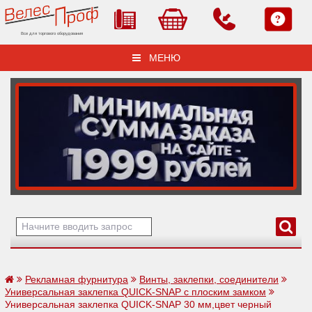
Все для торгового оборудования
МЕНЮ
Рекламная фурнитура
Винты, заклепки, соединители
Универсальная заклепка QUICK-SNAP с плоским замком
Универсальная заклепка QUICK-SNAP 30 мм,цвет черный