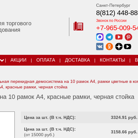
Санкт-Петербург
8(812) 448-88
Звонок по России
ля торгового
+7-965-009-5
дования
|
АКЦИИ
|
ОПЛАТА
|
ДОСТАВКА
|
КОНТАКТЫ
|
В
ьная перекидная демосистема на 10 рамок А4, рамки цветные в ко
, красные рамки, черная стойка
а 10 рамок А4, красные рамки, черная стойка
Цена за шт. (
В т.ч. НДС
):
3324.91 руб.
Цена за шт. (
В т.ч. НДС
):
3158.66 руб.
(от 15000 руб.)