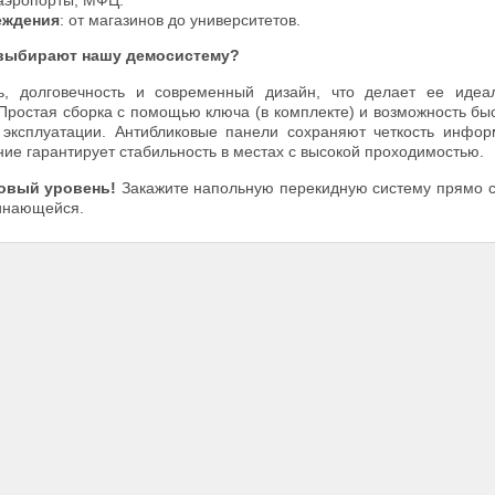
 аэропорты, МФЦ.
еждения
: от магазинов до университетов.
выбирают нашу демосистему?
ь, долговечность и современный дизайн, что делает ее идеа
Простая сборка с помощью ключа (в комплекте) и возможность бы
 эксплуатации. Антибликовые панели сохраняют четкость инфо
ие гарантирует стабильность в местах с высокой проходимостью.
новый уровень!
Закажите напольную перекидную систему прямо 
инающейся.