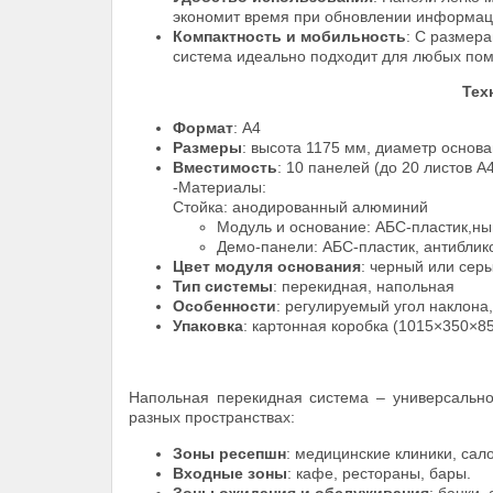
экономит время при обновлении информац
Компактность и мобильность
: С размер
система идеально подходит для любых по
Тех
Формат
: А4
Размеры
: высота 1175 мм, диаметр основ
Вместимость
: 10 панелей (до 20 листов А
-Материалы:
Стойка: анодированный алюминий
Модуль и основание: АБС-пластик,н
Демо-панели: АБС-пластик, антибли
Цвет модуля основания
: черный или сер
Тип системы
: перекидная, напольная
Особенности
: регулируемый угол наклона,
Упаковка
: картонная коробка (1015×350×8
Напольная перекидная система – универсальн
разных пространствах:
Зоны ресепшн
: медицинские клиники, сал
Входные зоны
: кафе, рестораны, бары.