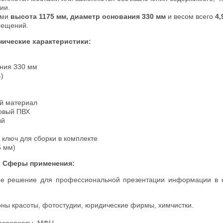
ии.
ами
высота 1175 мм, диаметр основания 330 мм
и весом всего
4,
мещений.
нические характеристики:
ания 330 мм
4)
ый материал
ковый ПВХ
ый
 ключ для сборки в комплекте
5 мм)
Сферы применения:
ое решение для профессиональной презентации информации в 
оны красоты, фотостудии, юридические фирмы, химчистки.