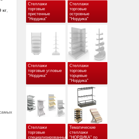
Стеллажи
Стеллажи
торговые
торговые
9 кг
,
пристенные
островные
"Нордика"
"Нордика"
Стеллажи
Стеллажи
торговые угловые
торговые
"Нордика"
торцевые
"Нордика"
самых
Стеллажи
Тематические
торговые
стеллажи
специализированные
"НОРДИКА" по