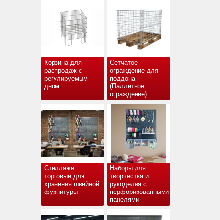
Корзина для
Сетчатое
распродаж с
ограждение для
регулируемым
поддона
дном
(Паллетное
ограждение)
Стеллажи
Наборы для
торговые для
творчества и
хранения швейной
рукоделия с
фурнитуры
перфорированными
панелями