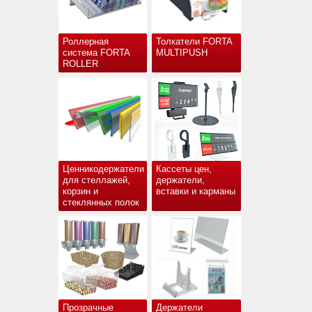
Роллерная
Толкатели FORTA
система FORTA
MULTIPUSH
ROLLER
Ценникодержатели
Кассеты цен,
для стеллажей,
держатели,
корзин и
вставки и карманы
стеклянных полок
Прозрачные
Держатели