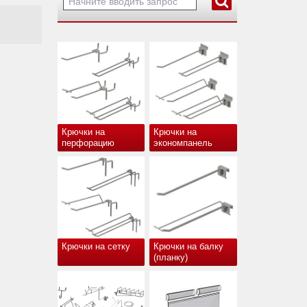
Крючки на
Крючки на
перфорацию
экономпанель
Крючки на сетку
Крючки на балку
(планку)