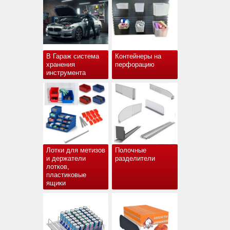
В Гараж система
Контейнеры на
хранения
перфорацию
инструмента
Лотки для метизов
Полочные
и держатели
разделители
лотков,
пластиковые
ящики