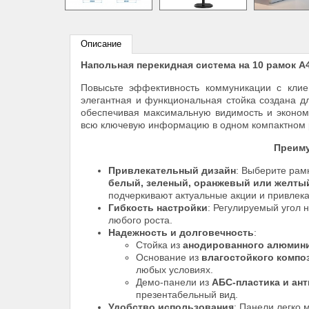
Описание
Напольная перекидная система на 10 рамок А
Повысьте эффективность коммуникации с кли
элегантная и функциональная стойка создана д
обеспечивая максимальную видимость и эконом
всю ключевую информацию в одном компактном
Преиму
Привлекательный дизайн
: Выберите рамк
белый, зеленый, оранжевый или желты
подчеркивают актуальные акции и привлек
Гибкость настройки
: Регулируемый угол
любого роста.
Надежность и долговечность
:
Стойка из
анодированного алюмин
Основание из
влагостойкого компо
любых условиях.
Демо-панели из
АБС-пластика и ан
презентабельный вид.
Удобство использования
: Панели легко 