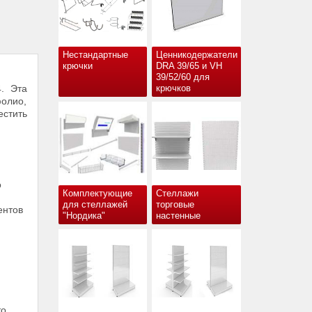
Нестандартные
Ценникодержатели
крючки
DRA 39/65 и VH
39/52/60 для
. Эта
крючков
фолио,
естить
о
Комплектующие
Стеллажи
для стеллажей
торговые
ентов
"Нордика"
настенные
то