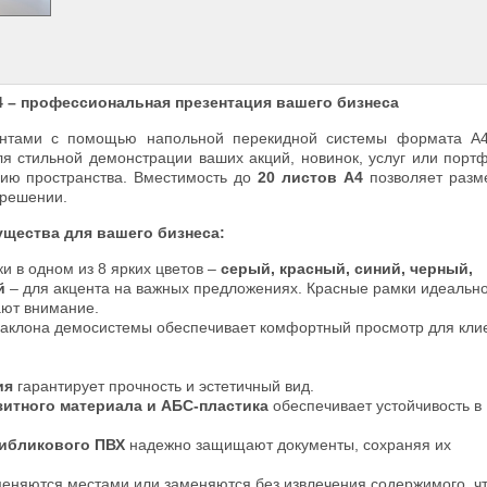
4 – профессиональная презентация вашего бизнеса
ентами с помощью напольной перекидной системы формата А4
ля стильной демонстрации ваших акций, новинок, услуг или порт
ию пространства. Вместимость до
20 листов А4
позволяет разм
 решении.
щества для вашего бизнеса:
и в одном из 8 ярких цветов –
серый, красный, синий, черный,
й
– для акцента на важных предложениях. Красные рамки идеальн
ают внимание.
 наклона демосистемы обеспечивает комфортный просмотр для кли
ия
гарантирует прочность и эстетичный вид.
зитного материала и АБС-пластика
обеспечивает устойчивость в
тибликового ПВХ
надежно защищают документы, сохраняя их
меняются местами или заменяются без извлечения содержимого, ч