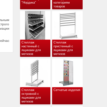
"Нордика"
категориям
товаров
льным
строго
рмации
сейчас
Стеллаж
Стеллаж
настенный с
пристенный с
ящиками для
ящиками для
метизов
метизов
Стеллаж
Сетчатые изделия
островной с
ящиками для
метизов